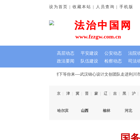
设为首页 | 收藏本站 | 人员查询 | 手机版
法治中国网
法治中国网
www.fzzgw.com.cn
高层动态
平安建设
公安动态
法院
政法要闻
队伍建设
检察动态
司法
七夕文创节，我在千年木莲王树下等你来----武汉锦心设计文创团队走进利川
京
|
津
|
冀
|
晋
|
蒙
|
辽
|
吉
|
黑
|
沪
|
哈尔滨
山西
榆林
河北
国务