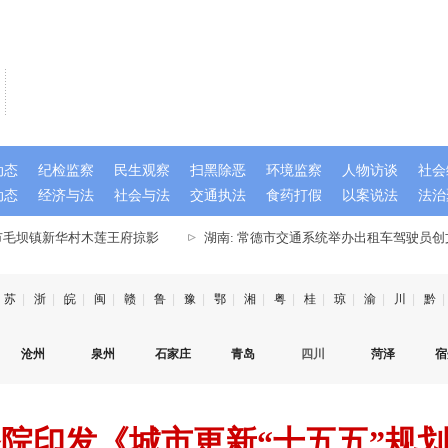
动态
纪检监察
民生观察
扫黑除恶
环境监察
人物访谈
社会
动态
经济与法
社会与法
交通执法
食药打假
以案说法
法治
市毛坝镇新华村木莲王府掠影
湖南: 常德市交通系统举办出租车驾驶员创
苏
|
浙
|
皖
|
闽
|
赣
|
鲁
|
豫
|
鄂
|
湘
|
粤
|
桂
|
琼
|
渝
|
川
|
黔
|
沧州
泉州
石家庄
青岛
四川
菏泽
宿
院印发《城市更新“十五五”规