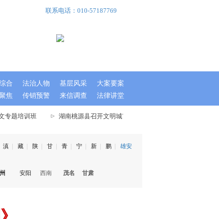
联系电话：010-57187769
综合
法治人物
基层风采
大案要案
查询
聚焦
传销预警
来信调查
法律讲堂
文专题培训班
湖南桃源县召开文明城市指数测评迎检工作大会
湖
滇
|
藏
|
陕
|
甘
|
青
|
宁
|
新
|
鹏
|
雄安
州
安阳
西南
茂名
甘肃
划》