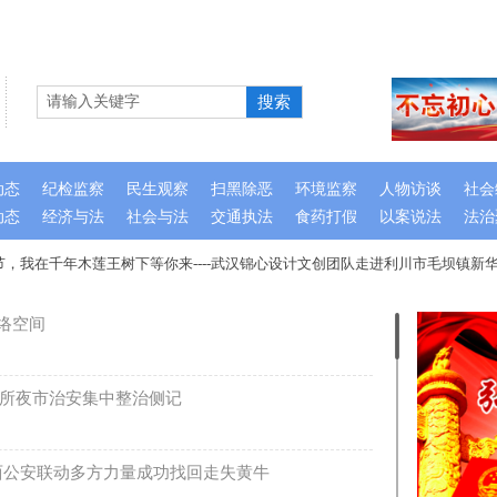
搜索
动态
纪检监察
民生观察
扫黑除恶
环境监察
人物访谈
社会
动态
经济与法
社会与法
交通执法
食药打假
以案说法
法治
，我在千年木莲王树下等你来----武汉锦心设计文创团队走进利川市毛坝镇新华
络空间
所夜市治安集中整治侧记
西公安联动多方力量成功找回走失黄牛