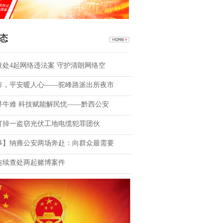
态
查处4起网络违法案 守护清朗网络空
市，平安暖人心——驼峰路派出所夜市
寻牛难 科技赋能解民忧——黔西公安
打掉一盗窃光伏工地电缆犯罪团伙
事】纳雍公安两场奔赴：向群众最需要
连续查处两起赌博案件