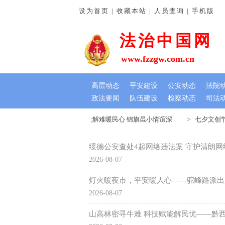
设为首页 | 收藏本站 | 人员查询 | 手机版
法治中国网
www.fzzgw.com.cn
高层动态
平安建设
公安动态
法院
政法要闻
队伍建设
检察动态
司法
河南通许法院：排忧解难暖民心 锦旗虽小情谊深
七夕文创节
绥德公安查处4起网络违法案 守护清朗网
2026-08-07
灯火暖夜市，平安暖人心——驼峰路派出
2026-08-07
山高林密寻牛难 科技赋能解民忧——黔