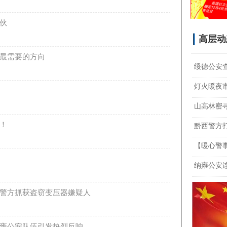
伙
高层动
最需要的方向
绥德公安
灯火暖夜
山高林密
！
黔西警方
【暖心警
纳雍公安
警方抓获盗窃变压器嫌疑人
雍公安队伍引发热烈反响