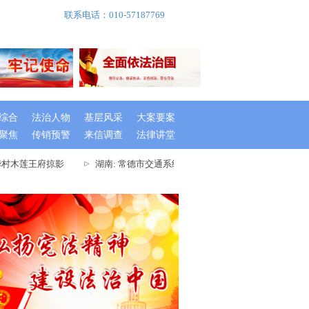
联系电话：010-57187769
综合
法治人物
基层风采
大案要案
聚焦
传销预警
来信调查
法律讲堂
村木莲王府掠影
湖南: 常德市交通系统举办出租车驾驶员创文专题培训班