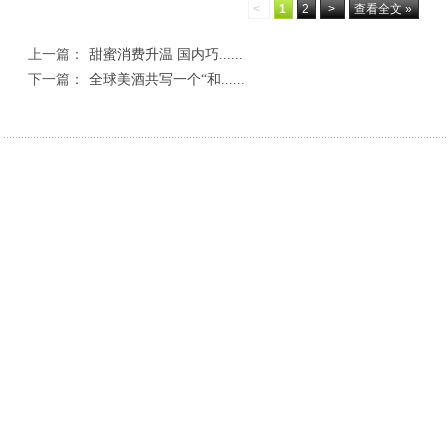
<
1
2
>
查看全文 »
上一篇：
甜蜜消费升温 国内巧......
下一篇：
全球美酒共写一个“和......
相关新闻
丹凤县人民检察院：检察建议为散装食品“验明
深学细悟警务规
诉前分流+庭所联动——汉滨法院高效化解11
绥德公安查处4
灯火暖夜市，平安暖人心——驼峰路派出所夜市
省十八运武术套