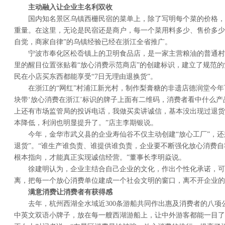
主动融入让企业主名利双收
国内知名景区乌镇西栅民宿的菜单上，除了写明每个菜的价格，
重量。在这里，无论是民宿还是商户，每一个菜用料多少、售价多少
自觉，商家自律”的乌镇经验已经在浙江全省推广。
宁波市奉化区松岙镇上的卫明食品店，是一家主营粮油的普通村
里的醒目位置张贴着“放心消费示范商店”的创建标识，建立了规范
民在小店买东西都能享受“7日无理由退换货”。
在浙江的“网红”村浦江新光村，制作梨膏糖的非遗店德润堂今年
块带‘放心消费在浙江’标识的牌子上面有二维码，消费者看中什么
上还有市场监管局的投诉电话，我做买卖讲诚信，基本没出现过退货
本降低，利润也明显提升了。”店主李期银说。
今年，金华市武义县的企业寿仙谷不仅主动创建“放心工厂”，还
退货”。“谁生产谁负责、谁提供谁负责，企业要不断强化放心消费
根本指向，才能真正实现诚信经营。”董事长李明焱说。
徐建明认为，企业主结合自己企业的文化，作出个性化承诺，可
离，把每一个放心消费单位建成一个社会文明的窗口，离不开企业的
满意消费让消费者有获得感
去年，杭州西湖全水域近300条游船共同作出惠及消费者的八项
中英文双语小牌子，放在每一艘西湖游船上，让中外游客都能一目了