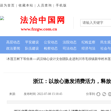
设为首页 | 收藏本站 | 人员查询 | 手机版
法治中国网
www.fzzgw.com.cn
高层动态
平安建设
公安动态
法院动态
纪检监察
民生观
政法要闻
队伍建设
检察动态
司法动态
经济与法
社会与
年木莲王树下等你来----武汉锦心设计文创团队走进利川市毛坝镇新华村木莲
浙江：以放心激发消费活力，释
来源:
|
发布时间:
2022-07-08 15:18:45
|
|
|
分享到: