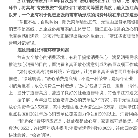
浙江省委省政府
2016
年首次提出
“
放心消费在浙江
”
行动，把
“
放
环节，将其与
“
有效投资
”“
优质出口
”
放在同等重要高度，融入浙江高
以来，一个更有利于促进更强内需市场形成的消费环境在浙江加速形
“掌柜不在，自助购物，阳光菜单晒出底气，无理由退货承诺链
消费不是高线，是企业必须落实的主体责任。浙江正在推进的放心消
老百姓感到满意，这项行动正展现出强大的生命力。”浙江省市场监
建明对记者说。
底线思维让消费环境更和谐
营造安全放心的消费环境，有利于提振消费信心，满足消费需求
推进放心消费的目的，而消费者真正放心满意则成为衡量该项工作成
“如何改变现有消费环境让它趋好，让消费者真正满意而且有获
推进。”徐建明说，“放心消费是底线，不是一种荣誉，是每个企业
明的角度看，放心消费是一种进步，‘放心’包含了责任、担当、情
上，提升了道德高度，营造了良好的社会道德环境，符合浙江打造文
据了解，今年浙江省新培育放心消费单位2.9万家，其中无理由退
放心消费单位5.5万家，其中无理由退货承诺企业4.2万家。按照浙
重点县区到2021年放心消费单位覆盖面力争达到50%以上、消费纠纷
“和谐的消费环境应该是，处处都是放心店，家家都可退换货。
数达0.8653，连续两年稳步提升;消费者满意指数0.9659，连续四次
快速靠近。”徐建明说。