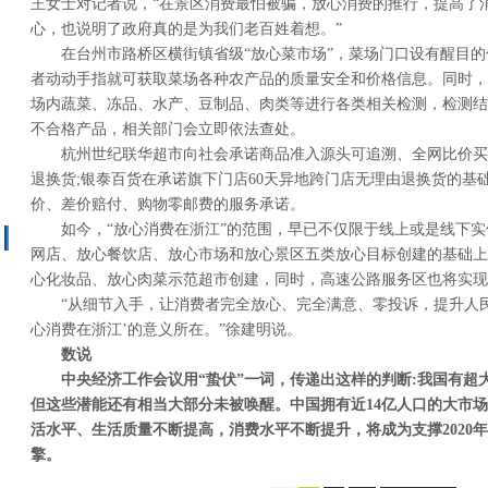
王女士对记者说，“在景区消费最怕被骗，放心消费的推行，提高了
心，也说明了政府真的是为我们老百姓着想。”
在台州市路桥区横街镇省级“放心菜市场”，菜场门口设有醒目
者动动手指就可获取菜场各种农产品的质量安全和价格信息。同时，
场内蔬菜、冻品、水产、豆制品、肉类等进行各类相关检测，检测结
不合格产品，相关部门会立即依法查处。
杭州世纪联华超市向社会承诺商品准入源头可追溯、全网比价买
退换货;银泰百货在承诺旗下门店60天异地跨门店无理由退换货的基
价、差价赔付、购物零邮费的服务承诺。
如今，“放心消费在浙江”的范围，早已不仅限于线上或是线下
网店、放心餐饮店、放心市场和放心景区五类放心目标创建的基础上
心化妆品、放心肉菜示范超市创建，同时，高速公路服务区也将实现
“从细节入手，让消费者完全放心、完全满意、零投诉，提升人
心消费在浙江’的意义所在。”徐建明说。
数说
中央经济工作会议用
“
蛰伏
”
一词，传递出这样的判断
:
我国有超
但这些潜能还有相当大部分未被唤醒。中国拥有近
14
亿人口的大市场
活水平、生活质量不断提高，消费水平不断提升，将成为支撑
2020
年
擎。