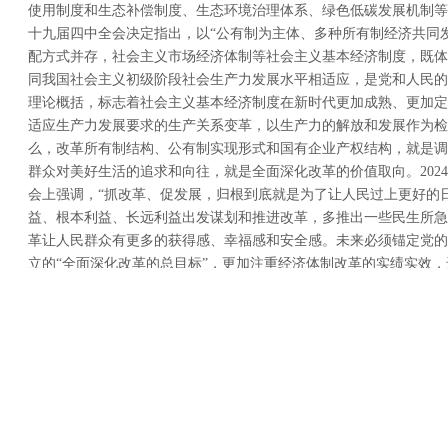
使用制度和生态补偿制度、生态环境治理体系、绿色低碳发展机制等
十九届四中全会决定指出，以“公有制为主体、多种所有制经济共同
配方式并存，社会主义市场经济体制等社会主义基本经济制度，既体
同我国社会主义初级阶段社会生产力发展水平相适应，是党和人民的
理论概括，标志着社会主义基本经济制度在新时代更加成熟、更加定
适应生产力发展要求的生产关系变革，以生产力的解放和发展作为检
么，改革所有制结构、公有制实现形式和国有企业产权结构，就是调
群众对美好生活的追求和向往，就是全面深化改革的价值取向。202
会上强调，“抓改革、促发展，归根到底就是为了让人民过上更好的
益、根本利益、长远利益出发谋划和推进改革，多推出一些民生所急
革让人民群众有更多的获得感、幸福感和安全感。未来必须锚定党的
立的“全面深化改革的总目标”，更加注重经济体制改革的实绩实效
能转化，实现制度优势与治理效能的协同提升；就需要围绕改革总目
更加注重突出改革与制度建设的重点。“制度成熟”与“制度定型”两
辅相成的关系，衡量“制度成熟”程度与“制度定型”程度具有现实的
改革制度建设的质量是一个过程，显现制度建设主线地位和功能是一
因而检验制度体系和制度建设质量水平的现实目标和可行性标准，就是
提出的“系统完备、科学规范、运行高效”。衡量高质量制度体系的标
运行高效”共同组成，只有在未来实践中更加注重系统性改革和系统
加成熟更加定型”。