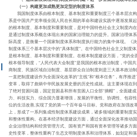
（一）构建
更加成熟更加定型
的制度体系
我国制度体系由根本制度、基本制度和重要制度三个基本层次构
系是中国共产党率领全国人民在长期的革命和建设实践中逐渐发展起
的根本制度、基本制度和重要制度，是对中国特色社会主义制度内在
是通过制度体系概念体现出来的国家治理能力的提升。国家治理体系
际高度，是衡量一个国家制度体系和制度执行能力的集中体现。《决
制度体系三个基本层次中的“具体制度”。在中国特色社会主义制度体
是根本制度、基本制度和重要制度。在根本制度建设方面，“党的全
根本领导制度，“人民代表大会制度”是我国的根本政治制度，中国
商制度、民族区域自治制度、基层群众自治制度则是三大基本政治制
一直把制度建设作为全面深化改革的“主线”和“根本任务”，有序推
变革，取得了彪炳中华民族发展史册的历史性成就。这主要体现在到2
了绝对贫困问题，国定贫困县和所有贫困人口全部“摘帽”，全面建
力、科技实力、综合国力显著增强，发展的平衡性、协调性、包容性
位的生活改善,实现了党的第一个百年奋斗目标。党和政府在加强改
上，形成了一系列集成性制度体系建设成果，诸多领域的重要制度实
和整体性重构。在基本经济制度建设方面，通过全面深化改革推动国
企业治理结构和经营管理方式、国有资产和国有资本管理等诸多方面
史性变革，整体性重构了生态文明制度体系和治理体系，如划定和落