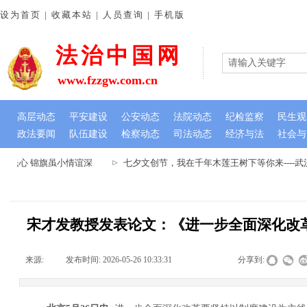
设为首页 | 收藏本站 | 人员查询 | 手机版
法治中国网
www.fzzgw.com.cn
高层动态
平安建设
公安动态
法院动态
纪检监察
民生观
政法要闻
队伍建设
检察动态
司法动态
经济与法
社会与
民心 锦旗虽小情谊深
七夕文创节，我在千年木莲王树下等你来----
宋才发教授发表论文：《进一步全面深化改
来源:
|
发布时间:
2026-05-26 10:33:31
|
|
|
分享到: