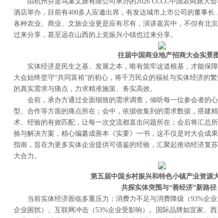
由杭州芬篮鸟巢文旅有限公司承办的2026 CCCC中国农商旅大会
酒店举办，目前有400多人应邀出席，有发达城市上市公司的董事长
各种农业、商业、文旅企业更是应有尽有，演讲嘉宾中，不但有北京
过来分享，甚至远在山西的上党振兴小镇也过来分享。
往届中国商业地产招商大会
实景
实体经济是民生之基、发展之本，唯有筑牢这道根基，才能保障
大会始终坚守“共同富裕”的初心，将千万民众的福祉与实体经济的
的真实需求与痛点，力求精准施策、务实高效。
会前，承办方通过全面细致的需求调查，倾听每一位参会者的心
型、合作等方面的痛点所在；会中，依据收集到的需求数据，搭建精
术、经验的有效匹配，让每一次交流都直击问题所在；会后将汇总所
验与解决方案，精心编纂成善本《实要》一书，这不仅是对大会成果
指南，旨在为更多实体企业提供可借鉴的经验，汇聚起推动经济复苏
大合力。
第五届
中国乡村振兴和特色小镇产业资源
共探实体突围
与
“
善经济
”
新路径
当前实体经济面临多重压力：消费力不足与消费降级（93%企业反
企业困扰）、互联网冲击（53%企业受影响）。国际品牌如宜家、