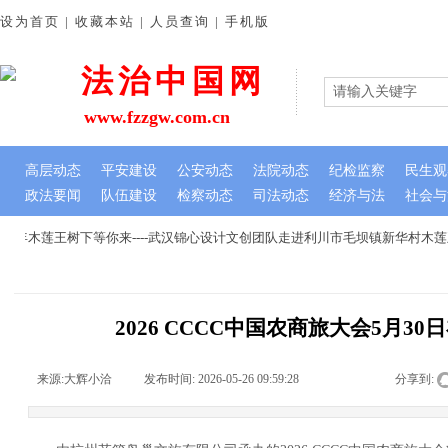
设为首页 | 收藏本站 | 人员查询 | 手机版
法治中国网
www.fzzgw.com.cn
高层动态
平安建设
公安动态
法院动态
纪检监察
民生观
政法要闻
队伍建设
检察动态
司法动态
经济与法
社会与
年木莲王树下等你来----武汉锦心设计文创团队走进利川市毛坝镇新华村木莲
2026 CCCC中国农商旅大会5月3
来源:
大辉小洽
|
发布时间:
2026-05-26 09:59:28
|
|
|
分享到: