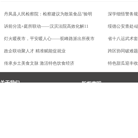
丹凤县人民检察院：检察建议为散装食品“验明
深学细悟警务规
诉前分流+庭所联动——汉滨法院高效化解11
绥德公安查处4
灯火暖夜市，平安暖人心——驼峰路派出所夜市
省十八运武术套
政企联动聚人才 精准赋能促就业
跨区协同破难题
传承乡土美食文脉 激活特色饮食经济
特色甜瓜迎丰收
关于我们
版权声明
凡本网注明“来源：法治中国
法治中国网宗旨：弘扬法治精神，强
作品，均为法治中国合法拥
化依法治国、依法执政、依法行政、
有权使用的作品，未经本网
依法治理、依法维权意识，打造及
转载、摘编或利用其它方式
时、权威、有影响力的中国法治服务
作品。
平台。