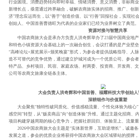
行业困境。消费趋势转向即时幸福、情绪消费、意义消费，非标商业
新增长点，亟需通过跨界融合，破解农商旅实体的招商、推广、创新
济”理念应运而生，以“善于”创造价值、以“行善”回报社会，实现
创始人、中国首善曹德旺为代表的企业家们已经为业界树立了典范。
资源对接与智慧共享
中国农商旅大会是承办方负责人洪奇辉举办了23届中国商业地产
和特色小镇资源大会基础上的一次融合创生，会议打通的是产业壁垒
“高峰论坛+展览展示+颁奖晚宴”形式，为参会者提供战略指导、人
造不可替代的竞争优势，通过建立护城河成为一个优质公司。参会者
特产品、乡村项目、民宿、家庭农场、村两委、投资商、开发商、文
公司等农商文旅康全链条主体。
大会
负责人
洪奇辉
和中国首善、
福耀科技大学创始人
深耕
细作
与价值重塑
大会聚焦“独特性破同质化、价值感稳流量、个性化体验为核心”，
感空间”转型，从“贩卖商品”向“创造体验”升维。通过主题化招商
项目构建穿越周期的核心竞争力，把握社群回归、体验至上、流量重
2026中国农商旅大会主题是“实体新世界，互助逆增长”，诚邀
发展之道，参会的优质企业将获得中国农商旅大会区域驿站的授牌，