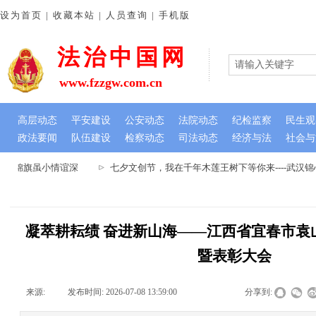
设为首页 | 收藏本站 | 人员查询 | 手机版
法治中国网
www.fzzgw.com.cn
高层动态
平安建设
公安动态
法院动态
纪检监察
民生观
政法要闻
队伍建设
检察动态
司法动态
经济与法
社会与
 锦旗虽小情谊深
七夕文创节，我在千年木莲王树下等你来----武汉锦
凝萃耕耘绩 奋进新山海——江西省宜春市袁
暨表彰大会
来源:
|
发布时间:
2026-07-08 13:59:00
|
|
|
分享到: