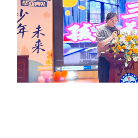
大会对“最受家长信赖老师”等一批先进个人予以表彰，致敬深耕
送即将离开袁山大家庭的援助教师。袁泉玉、圣雨豪、陈依娜三位老
度哽咽。
最后，罗艳校长紧扣“十五五”教育规划，从教师成长、课堂提质
号召教师暑期蓄力充电，擦亮袁山教育品牌。