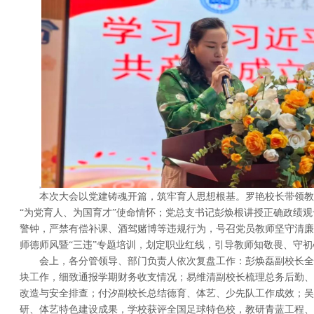
本次大会以党建铸魂开篇，筑牢育人思想根基。罗艳校长带领教
“为党育人、为国育才”使命情怀；党总支书记彭焕根讲授正确政绩
警钟，严禁有偿补课、酒驾赌博等违规行为，号召党员教师坚守清廉
师德师风暨“三违”专题培训，划定职业红线，引导教师知敬畏、守初
会上，各分管领导、部门负责人依次复盘工作：彭焕磊副校长全
块工作，细致通报学期财务收支情况；易维清副校长梳理总务后勤、
改造与安全排查；付汐副校长总结德育、体艺、少先队工作成效；吴
研、体艺特色建设成果，学校获评全国足球特色校，教研青蓝工程、