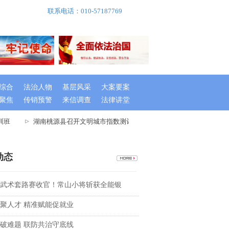
联系电话：010-57187769
综合
法治人物
基层风采
大案要案
聚焦
传销预警
来信调查
法律讲堂
班
湖南桃源县召开文明城市指数测评迎检工作大会
湖南: 鼎城
动态
武术套路赛收官！常山小将斩获全能银
聚人才 精准赋能促就业
破难题 联防共治守底线