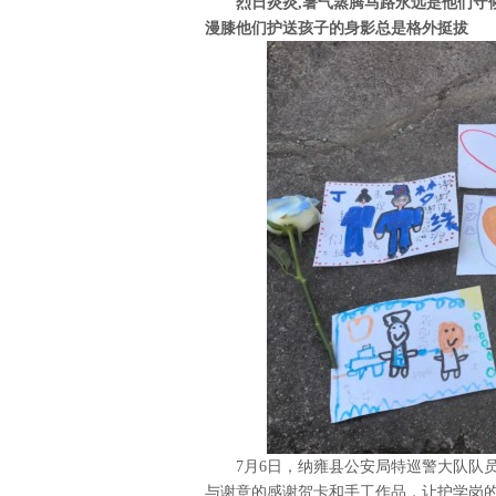
烈日炎炎,暑气蒸腾马路永远是他们守
漫膝他们护送孩子的身影总是格外挺拔
7月6日，纳雍县公安局特巡警大队队员
与谢意的感谢贺卡和手工作品，让护学岗