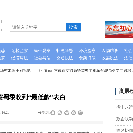
搜索
动态
纪检监察
民生观察
扫黑除恶
环境监察
人物访谈
社会
动态
经济与法
社会与法
交通执法
食药打假
以案说法
法治
华村木莲王府掠影
湖南: 常德市交通系统举办出租车驾驶员创文专题培训
高层
察蜀黍收到“最低龄”表白
省十八运
1:16:29
|
|
|
分享到:
政企联动
跨区协同