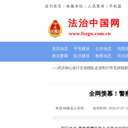
设为首页 | 收藏本站 | 人员查询 | 手机版
法治中国网
www.fzzgw.com.cn
高层动态
平安建设
公安动态
法院
政法要闻
队伍建设
检察动态
司法
节，我在千年木莲王树下等你来----武汉锦心设计文创团队走进利川市毛坝镇新
全网羡慕！警
来源:
纳雍县公安局
|
发布时间:
2026-07-07 1