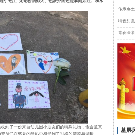
候的“热土”无论骄阳似火、热浪扑面还是暴雨如注、积水
传承乡土
特色甜瓜
青春医者
收到了一份来自幼儿园小朋友们的特殊礼物，饱含童真
基层
的警员们在盛夏的酷热中感受到了别样的清凉与温暖。