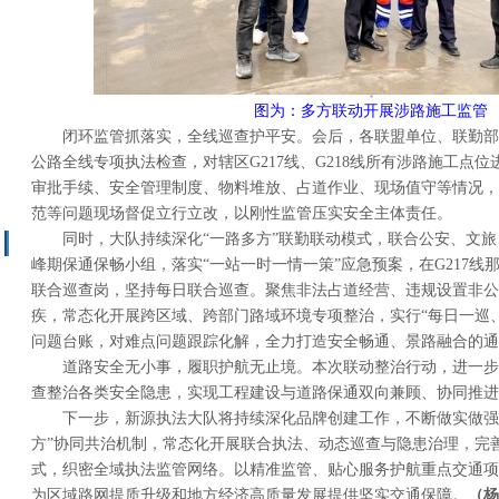
图为：多方联动开展涉路施工监管
闭环监管抓落实，全线巡查护平安。会后，各联盟单位、联勤部门
公路全线专项执法检查，对辖区G217线、G218线所有涉路施工点
审批手续、安全管理制度、物料堆放、占道作业、现场值守等情况，
范等问题现场督促立行立改，以刚性监管压实安全主体责任。
同时，大队持续深化“一路多方”联勤联动模式，联合公安、文旅
峰期保通保畅小组，落实“一站一时一情一策”应急预案，在G217线
联合巡查岗，坚持每日联合巡查。聚焦非法占道经营、违规设置非公
疾，常态化开展跨区域、跨部门路域环境专项整治，实行“每日一巡
问题台账，对难点问题跟踪化解，全力打造安全畅通、景路融合的通
道路安全无小事，履职护航无止境。本次联动整治行动，进一步
查整治各类安全隐患，实现工程建设与道路保通双向兼顾、协同推进
下一步，新源执法大队将持续深化品牌创建工作，不断做实做强跨
方”协同共治机制，常态化开展联合执法、动态巡查与隐患治理，完
式，织密全域执法监管网络。以精准监管、贴心服务护航重点交通项
为区域路网提质升级和地方经济高质量发展提供坚实交通保障。
（杨