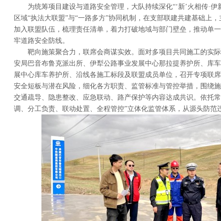
为统筹项目建设与道路安全管理，大队持续深化“‘新’火相传·伊
区域“执法大联盟”与“一路多方”协同机制，在支部联建共建基础上
加入联盟队伍，梳理责任清单，着力打破地域与部门壁垒，推动单一
牢道路安全防线。
靶向施策聚合力，联席会商谋实效。面对多项目共同施工的实际
安局巴音布鲁克派出所、伊犁公路事业发展中心那拉提养护所、库车
展中心库车养护所、沿线各施工标段及联盟成员单位，召开专项联席
安全短板与潜在风险，细化各方职责、监管标准与管控举措，围绕施
交通疏导、隐患整改、应急联动、路产保护等内容达成共识。依托常
调、分工负责、联动处置、全程管控”立体化监管体系，从源头防范