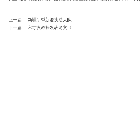
上一篇：
新疆伊犁新源执法大队......
下一篇：
宋才发教授发表论文《......
相关新闻
丹凤县人民检察院：检察建议为散装食品“验明
深学细悟警务规
诉前分流+庭所联动——汉滨法院高效化解11
绥德公安查处4
灯火暖夜市，平安暖人心——驼峰路派出所夜市
省十八运武术套