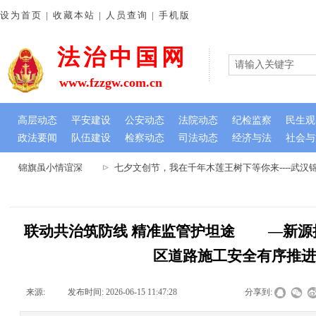
设为首页 | 收藏本站 | 人员查询 | 手机版
法治中国网
www.fzzgw.com.cn
高层动态
平安建设
公安动态
法院动态
纪检监察
民生观
政法要闻
队伍建设
检察动态
司法动态
经济与法
社会与
心 锦旗虽小情谊深
七夕文创节，我在千年木莲王树下等你来----武汉
联动共治筑防线 精准监管护坦途 —新源
区道路施工安全有序推
来源:
|
发布时间:
2026-06-15 11:47:28
|
|
|
分享到: