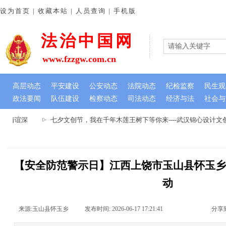
设为首页 | 收藏本站 | 人员查询 | 手机版
法治中国网
www.fzzgw.com.cn
高层动态
平安建设
公安动态
法院动态
纪检监察
民生观
政法要闻
队伍建设
检察动态
司法动态
经济与法
社会与
情谊深
七夕文创节，我在千年木莲王树下等你来----武汉锦心设计文创
【安全防范警示日】江西上饶市玉山县怀玉
动
来源:
玉山县怀玉乡
|
发布时间:
2026-06-17 17:21:41
|
|
|
分享