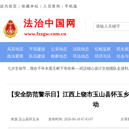
设为首页 | 收藏本站 | 人员查询 | 手机版
法治中国网
www.fzzgw.com.cn
高层动态
平安建设
公安动态
法院动态
纪检监察
民生观
政法要闻
队伍建设
检察动态
司法动态
经济与法
社会与
七夕文创节，我在千年木莲王树下等你来----武汉锦心设计文创团队走进利川
【安全防范警示日】江西上饶市玉山县怀玉
动
来源:
玉山县怀玉乡
|
发布时间:
2026-06-18 07:43:07
|
|
|
分享