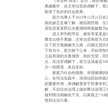
（李思科 张荣）近日，陕西省榆
离婚案件，在主审法官的调解下，双
取得了良好的社会效果。
双方当事人于2023年12月21日
彼此缺乏足够了解，婚后因性格、生活
原告贺某某即以夫妻感情彻底破裂为
进入审判程序后，被告李某某提出答
费支出绝不离婚，主审法官将双方召
出了双方视婚姻为儿戏，闪婚又想闪
下和当今。双方静下心来，开始理智
立起和谐的夫妻感情，和好无望，同意
元，在法官调解下，双方达成返还18
方一别两宽，各自安好。
家庭乃社会的细胞，和谐健康的婚
心。在司法实践中，清涧法院始终践
的重要作用，将调解贯穿于民事审判
解，不仅仅在法理上做好释法说理工
做到情法相融化干戈，以家庭之“小稳
慧和法治力量。