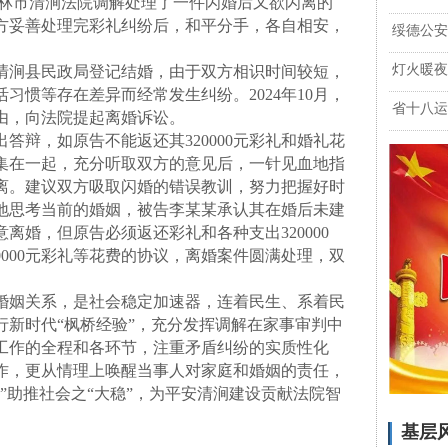
林市清涧法院调解处理了一件闪婚后又欲闪离的
方妥善处理完彩礼纠纷后，和平分手，各自相安，
绥德公安
灯火暖夜
在清涧县民政局登记结婚，由于双方相识时间较短，
习惯等存在差异而经常发生纠纷。2024年10月，
省十八运
由，向法院提起离婚诉讼。
辩，如原告不能返还其320000元彩礼和婚礼花
集在一起，充分听取双方的意见后，一针见血地指
离。建议双方吸取闪婚的错误教训，努力把握好时
地思考当前的婚姻，被告李某某承认其在婚后未建
离婚，但原告必须返还彩礼和各种支出320000
0000元彩礼等花费的协议，离婚案件圆满处理，双
姻关系，是社会稳定加速器，连着民生、系着民
行新时代“枫桥经验”，充分发挥调解在家事审判中
工作的全程和各环节，注重矛盾纠纷的实质性化
作，更从情理上唤醒当事人对家庭和婚姻的责任，
”助推社会之“大稳”，为平安清涧建设贡献法院智
基层