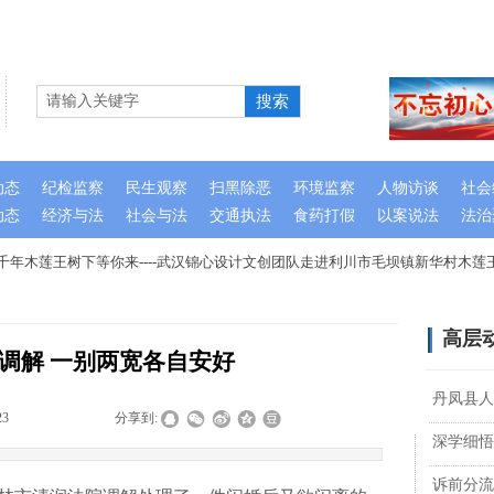
搜索
动态
纪检监察
民生观察
扫黑除恶
环境监察
人物访谈
社会
动态
经济与法
社会与法
交通执法
食药打假
以案说法
法治
年木莲王树下等你来----武汉锦心设计文创团队走进利川市毛坝镇新华村木莲
高层
调解 一别两宽各自安好
丹凤县人
23
|
|
|
分享到:
深学细悟
诉前分流