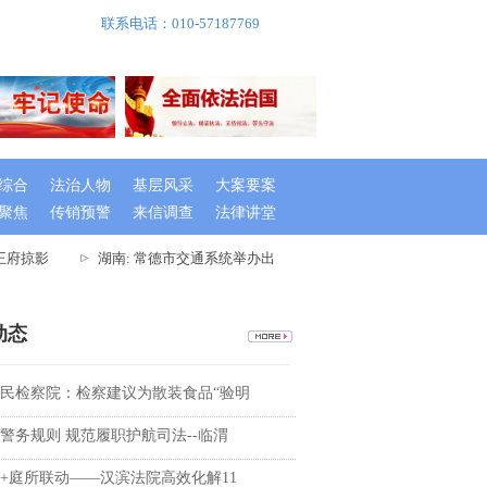
联系电话：010-57187769
综合
法治人物
基层风采
大案要案
聚焦
传销预警
来信调查
法律讲堂
王府掠影
湖南: 常德市交通系统举办出租车驾驶员创文专题培训班
动态
民检察院：检察建议为散装食品“验明
警务规则 规范履职护航司法--临渭
+庭所联动——汉滨法院高效化解11