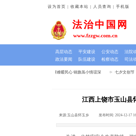
设为首页 | 收藏本站 | 人员查询 | 手机版
法治中国网
www.fzzgw.com.cn
高层动态
平安建设
公安动态
法院
政法要闻
队伍建设
检察动态
司法
河南通许法院：排忧解难暖民心 锦旗虽小情谊深
七夕文创节，
江西上饶市玉山县
来源:
玉山县怀玉乡
|
发布时间:
2024-12-17 1