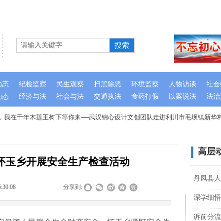
搜索
动态
纪检监察
民生观察
扫黑除恶
环境监察
人物访谈
社会
动态
经济与法
社会与法
交通执法
食药打假
以案说法
法治
我在千年木莲王树下等你来----武汉锦心设计文创团队走进利川市毛坝镇新华村
高层
怀玉乡开展安全生产检查活动
丹凤县人
6:30:08
|
|
|
分享到:
深学细悟
诉前分流