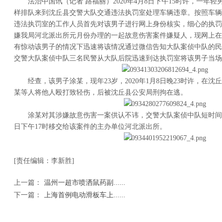
法治中国讯（记者 路福丽）2020年4月8日下午15时许，一年
样排队来到沈丘县交警大队交通违法执罚室处理车辆违章。按照车辆
违法执罚室的工作人员首先对该男子进行网上身份核实，细心的执罚
嫌我局河北派出所元月份办理的一起故意伤害案件嫌疑人，现网上在
有惊动该男子的情况下迅速将该情况通过微信告知大队案侦中队的民
交警大队案侦中队三名民警从大队后院迅速到达执罚室将该男子当场
经查，该男子涂某，现年23岁，2020年1月8日晚23时许，在
某等人将他人殴打致轻伤，后被沈丘县公安局刑拘在逃。
涂某对其涉嫌故意伤害一案供认不讳，交警大队案侦中队短时间
日下午17时移交给该案件的主办单位河北派出所。
[责任编辑：李新胜]
上一篇：
温州一超市喷洒鼠药副......
下一篇：
上海首例电动滑板车上......