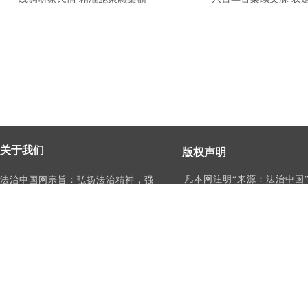
关于我们
版权声明
凡本网注明“来源：法治中国
法治中国网宗旨：弘扬法治精神，强
作品，均为法治中国合法拥
化依法治国、依法执政、依法行政、
有权使用的作品，未经本网
依法治理、依法维权意识，打造及
转载、摘编或利用其它方式
时、权威、有影响力的中国法治服务
作品。
平台。