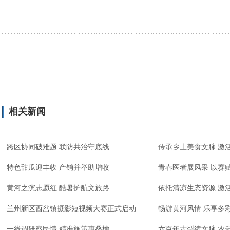
相关新闻
跨区协同破难题 联防共治守底线
传承乡土美食文脉 激
特色甜瓜迎丰收 产销并举助增收
青春医者展风采 以赛
黄河之滨志愿红 酷暑护航文旅路
依托清凉生态资源 激
兰州新区西岔镇摄影短视频大赛正式启动
畅游黄河风情 乐享多
一线调研察民情 精准施策惠桑榆
六百年古梨续文脉 农