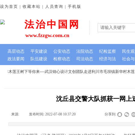
设为首页 | 收藏本站 | 人员查询 | 手机版
法治中国网
www.fzzgw.com.cn
高层动态
平安建设
公安动态
法院动态
纪检监察
民生观
政法要闻
队伍建设
检察动态
司法动态
经济与法
社会与
年木莲王树下等你来----武汉锦心设计文创团队走进利川市毛坝镇新华村木莲
沈丘县交警大队抓获一网上
来源:
|
发布时间:
2022-07-08 10:37:20
|
|
|
分享到: