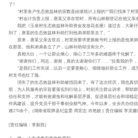
了?
“村里各户生态效益林的亩数是由谁统计上报的?”我们找来了村
“村会计负责上报，唐某父亲在世时，所有山林都登记在他父亲名
我把《玉泉村生态效益林补助资金发放花名册》递过去，大家仔
到了，唐某的生态效益林补助打到他弟弟那里去了。”
原来，唐某父亲去世后，村里按要求更换账号时上报的是他弟弟
在那里。他和弟弟各立了户，山林补助却没有分户。
真相大白，一个让群众揪心、闹心了三年多的难题终于化解了。
“谢谢你们，同志，谢谢，真的太谢谢你们了……”拉着我的手
“是我们工作失误，以后一定要更耐心、细致做好群众工作，成
村支书也红了脸。
消失了的生态效益林补助被找回来了。有了这次经历，我也真切
部，为人民服务的宗旨要落实到行动上，时刻关注群众诉求，帮助群
信任和支持，才能有效避免和化解基层矛盾、促进基层社会和谐稳定
作风建设，提升党员干部干事创业精气神。今年以来，全乡共办结信
难270余个。(湖南省双牌县纪监委 周宏志 肖艳姣 || 责任编辑 李灵娜
[责任编辑：李新胜]