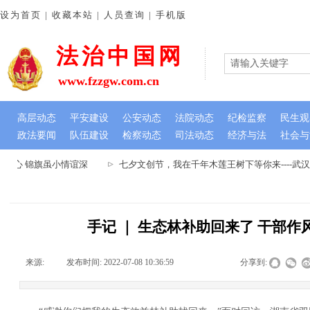
设为首页 | 收藏本站 | 人员查询 | 手机版
法治中国网
www.fzzgw.com.cn
高层动态
平安建设
公安动态
法院动态
纪检监察
民生观
政法要闻
队伍建设
检察动态
司法动态
经济与法
社会与
民心 锦旗虽小情谊深
七夕文创节，我在千年木莲王树下等你来----武
手记 ｜ 生态林补助回来了 干部作
来源:
|
发布时间:
2022-07-08 10:36:59
|
|
|
分享到: