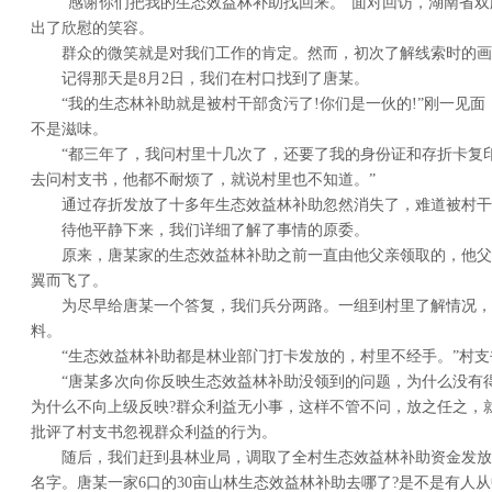
“感谢你们把我的生态效益林补助找回来。”面对回访，湖南省
出了欣慰的笑容。
群众的微笑就是对我们工作的肯定。然而，初次了解线索时的画
记得那天是8月2日，我们在村口找到了唐某。
“我的生态林补助就是被村干部贪污了!你们是一伙的!”刚一见
不是滋味。
“都三年了，我问村里十几次了，还要了我的身份证和存折卡复
去问村支书，他都不耐烦了，就说村里也不知道。”
通过存折发放了十多年生态效益林补助忽然消失了，难道被村干
待他平静下来，我们详细了解了事情的原委。
原来，唐某家的生态效益林补助之前一直由他父亲领取的，他父
翼而飞了。
为尽早给唐某一个答复，我们兵分两路。一组到村里了解情况，
料。
“生态效益林补助都是林业部门打卡发放的，村里不经手。”村
“唐某多次向你反映生态效益林补助没领到的问题，为什么没有
为什么不向上级反映?群众利益无小事，这样不管不问，放之任之，
批评了村支书忽视群众利益的行为。
随后，我们赶到县林业局，调取了全村生态效益林补助资金发放
名字。唐某一家6口的30亩山林生态效益林补助去哪了?是不是有人