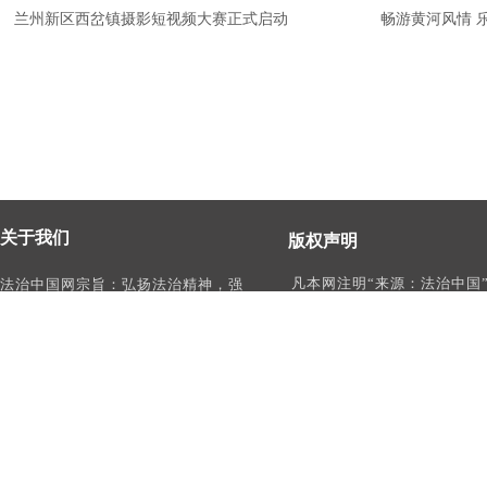
兰州新区西岔镇摄影短视频大赛正式启动
畅游黄河风情 
关于我们
版权声明
凡本网注明“来源：法治中国
法治中国网宗旨：弘扬法治精神，强
作品，均为法治中国合法拥
化依法治国、依法执政、依法行政、
有权使用的作品，未经本网
依法治理、依法维权意识，打造及
转载、摘编或利用其它方式
时、权威、有影响力的中国法治服务
作品。
平台。