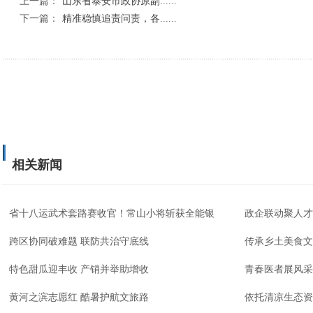
上一篇：
山东省泰安市政协原副......
下一篇：
精准稳慎追责问责，各......
相关新闻
省十八运武术套路赛收官！常山小将斩获全能银
政企联动聚人才
跨区协同破难题 联防共治守底线
传承乡土美食文
特色甜瓜迎丰收 产销并举助增收
青春医者展风采
黄河之滨志愿红 酷暑护航文旅路
依托清凉生态资