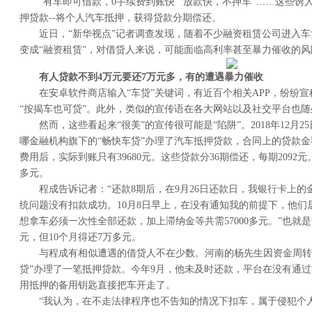
“有车即可借款，0手续费到账快”“放款快，不押车”……这些
押贷款--将个人汽车抵押，获得贷款分期偿还。
近日，“新华视点”记者调查发现，随着不少融资租赁公司进入车
变成“融资租赁”，对借贷人来说，可能面临高利率甚至暴力催收的风
有人贷款不到4万元要还7万元多，有的遭遇暴力催收
在安卓软件商店输入“车贷”关键词，有近百个相关APP，纷纷宣称
“按揭车也可贷”。此外，类似的宣传语在各大网站以及社交平台也随
然而，这些看起来“很美”的宣传很可能是“陷阱”。2018年12月
哪金融机构旗下的“畅快车贷”办理了汽车抵押贷款，合同上的贷款金额
费用后，实际到账只有39680元。这些贷款分36期偿还，每期2092元
多元。
程成告诉记者：“还款8期后，在9月26日还款日，我银行卡上
统问题没有扣款成功。10月8日早上，在没有通知我的前提下，他们
想拿车必须一次性全部还款，加上滞纳金等共需57000多元。”也就是
元，但10个月得还7万多元。
与程成有相似遭遇的借贷人不在少数。河南的杨先生因资金周转困
贷”办理了一笔抵押贷款。今年9月，他未及时还款，平台在没有通
用抵押的备用钥匙直接把车开走了。
“我认为，在不走法律程序也不告知的情况下扣车，属于侵犯个