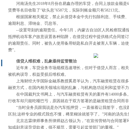
河南汤先生2018年8月份在易鑫办理的车贷，合同上放款金额是64
赁费等名目收取了“砍头息”6587元，实际到账金额只有58213元。
根据国家相关规定，禁止从借贷本金中先行扣除利息、手续费、
逾期利息、滞纳金、罚息等。
--设置苛刻的逾期责任。今年5月，内蒙古自治区人民检察院通
抵押机动车客户故意设置各种陷阱，在借贷过程中提供格式合同签订
的逾期责任。同时，被告人使用备用钥匙私自开走被害人车辆，迫使被
费”。
借贷人维权难，乱象亟待监管整治
近年来，车贷业务市场规模迅速增长，但对于借贷人而言，相关
被机构误导，权益受损后维权难。
上海财经大学国际金融系教授奚君羊认为，汽车融资租赁在很多
融资方式，在国内相关领域出现的乱象，与机构急功近利和监管不力
在中国裁判文书网上，与汽车融资租赁有关的案件有14000多
行收车却只能吃哑巴亏，原因就在于双方签署的是融资租赁合同而非
“当时业务员跟我说是办汽车抵押贷，一直催着让我签字，也没
区别;这样专业的模式我也不懂，稀里糊涂就签字了。”河南的汤先生
北京志霖律师事务所律师赵占领认为，“在宣传营销与合同签署
知或刻意误导贷款者，很不规范，需要引起监管部门的重视。”