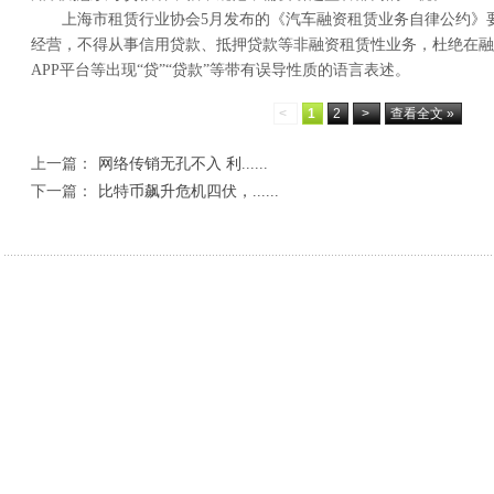
上海市租赁行业协会5月发布的《汽车融资租赁业务自律公约》
经营，不得从事信用贷款、抵押贷款等非融资租赁性业务，杜绝在融
APP平台等出现“贷”“贷款”等带有误导性质的语言表述。
<
1
2
>
查看全文 »
上一篇：
网络传销无孔不入 利......
下一篇：
比特币飙升危机四伏，......
相关新闻