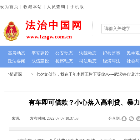
设为首页 | 收藏本站 | 人员查询 | 手机版
法治中国网
www.fzzgw.com.cn
高层动态
平安建设
公安动态
法院动态
纪检监察
民生观
政法要闻
队伍建设
检察动态
司法动态
经济与法
社会与
虽小情谊深
七夕文创节，我在千年木莲王树下等你来----武汉锦心设计
有车即可借款？小心落入高利贷、暴
来源:
|
发布时间:
2022-07-07 10:37:53
|
|
|
分享到: