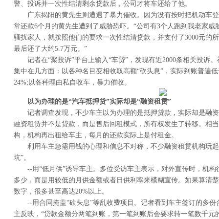
警、投诉并一次性结清剩余贷款后，公司才将车还给了他。
广东揭阳的黄先生则遭遇了暴力催收。因为没有按时把机动车登
常还款6个月的黄先生遭到了威胁恐吓。“公司有3个人跑到我老家威
骚扰家人，就按照他们的要求一次性结清贷款，并支付了3000元的所
最后还了大约5.7万元。”
记者在“聚投诉”平台上输入“车贷”，发现有近2000条相关投
集中在几方面：以各种名目变相收取高额“砍头息”，实际到账普遍低
24%;以各种理由私自收车，暴力催收。
以为办理的是“汽车抵押贷”实际却是“融资租赁”
记者调查发现，不少车主以为办理的是抵押贷款，实际却是融资
融资租赁并不是贷款，而是售后回租模式，所有权发生了转移。相当
构，机构再出租给车主，每月的还款实际上是付租金。
利用车主急需用钱的心理和信息不对称，不少融资租赁机构玩起
坑”。
--用“低月供”诱导车主。多位受访车主表示，对外宣传时，机
多少，而是用较低的月供金额或者日供利率来模糊宣传。如果算清楚
数字，很多甚至高达20%以上。
--用合同掩盖“砍头息”等乱收费项目。记者看到车主签订的多
主反映，“贷款金额分两笔到账，第一笔到账后会要求转一笔数千元