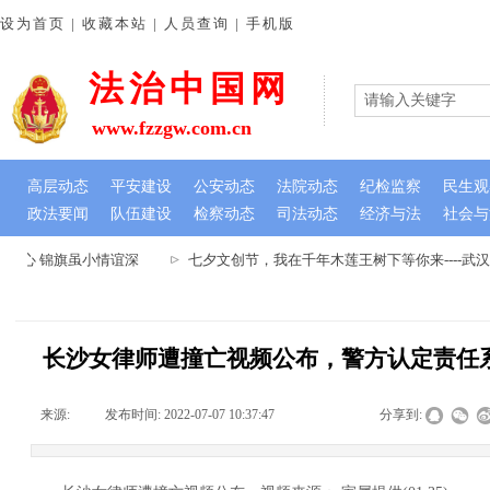
设为首页 | 收藏本站 | 人员查询 | 手机版
法治中国网
www.fzzgw.com.cn
高层动态
平安建设
公安动态
法院动态
纪检监察
民生观
政法要闻
队伍建设
检察动态
司法动态
经济与法
社会与
民心 锦旗虽小情谊深
七夕文创节，我在千年木莲王树下等你来----武
长沙女律师遭撞亡视频公布，警方认定责任
来源:
|
发布时间:
2022-07-07 10:37:47
|
|
|
分享到: