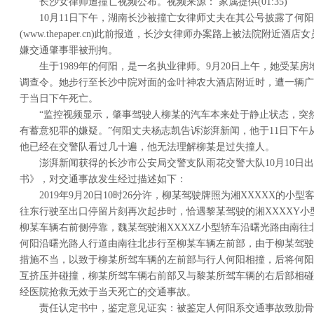
长沙女律师遭撞亡视频公布。视频来源： 家属提供(01:35)
10月11日下午，湖南长沙被撞亡女律师丈夫在其公号披露了何
(www.thepaper.cn)此前报道，长沙女律师办案路上被法院附近
嫌交通肇事罪被刑拘。
生于1989年的何阳，是一名执业律师。9月20日上午，她受某
调查令。她步行至长沙中院对面的金叶神农大酒店附近时，遭一辆广
于当日下午死亡。
“监控视频显示，肇事驾驶人柳某的汽车本来处于静止状态，突
有蓄意犯罪的嫌疑。”何阳丈夫杨志凯告诉澎湃新闻，他于11日下午
他已经在交警队看过几十遍，他无法理解柳某是过失撞人。
澎湃新闻获得的长沙市公安局交警支队雨花交警大队10月10日
书》，对交通事故发生经过描述如下：
2019年9月20日10时26分许，柳某驾驶牌照为湘XXXXX的
往东行驶至出口停留片刻再次起步时，恰遇黎某驾驶的湘XXXXY
柳某车辆右前侧停靠，魏某驾驶湘XXXXZ小型轿车沿曙光路由南往
何阳沿曙光路人行道由南往北步行至柳某车辆左前部，由于柳某驾驶
措施不当，以致于柳某所驾车辆的左前部与行人何阳相撞，后将何阳
互挤压并碰撞，柳某所驾车辆右前部又与黎某所驾车辆的右后部相碰
经医院抢救无效于当天死亡的交通事故。
责任认定书中，鉴定意见证实：被鉴定人何阳系交通事故致肋骨