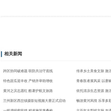
相关新闻
跨区协同破难题 联防共治守底线
传承乡土美食文脉 激
特色甜瓜迎丰收 产销并举助增收
青春医者展风采 以赛
黄河之滨志愿红 酷暑护航文旅路
依托清凉生态资源 激
兰州新区西岔镇摄影短视频大赛正式启动
畅游黄河风情 乐享多
一线调研察民情 精准施策惠桑榆
六百年古梨续文脉 农