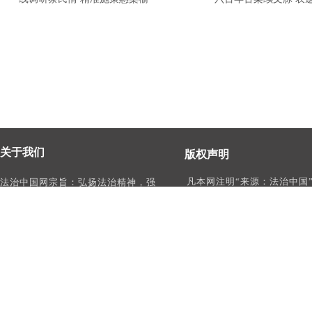
关于我们
版权声明
凡本网注明“来源：法治中国
法治中国网宗旨：弘扬法治精神，强
作品，均为法治中国合法拥
化依法治国、依法执政、依法行政、
有权使用的作品，未经本网
依法治理、依法维权意识，打造及
转载、摘编或利用其它方式
时、权威、有影响力的中国法治服务
作品。
平台。