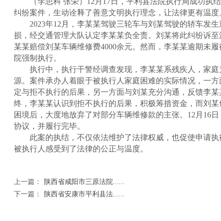
（李思科 张荣）12月17日，平利县法院执行局成功执
纠纷案件，生动诠释了善意文明执行理念，让法律更有温度
2023年12月，李某某驾驶三轮车与刘某驾驶的轿车发
损，经交通管理大队认定李某某负全责。刘某将此纠纷诉至
某某赔偿刘某车辆维修费4000余元。然而，李某某逾期未
院强制执行。
执行中，执行干警经调查发现，李某某系残疾人，家庭
源。案件承办人着眼于被执行人家庭困难的实际情况，一方
定与拒不执行的后果，另一方面与刘某充分沟通，反馈李某
终，李某某认识到拒不执行的后果，积极筹措资金，而刘某
困境后，大度地放弃了对部分车辆维修款的主张。12月16
协议，并履行完毕。
此案的执结，不仅依法维护了法律权威，也促使申请执
被执行人感受到了法律的公正与温度。
上一篇：
陕西省咸阳市三原法院......
下一篇：
陕西省安康市平利县法......