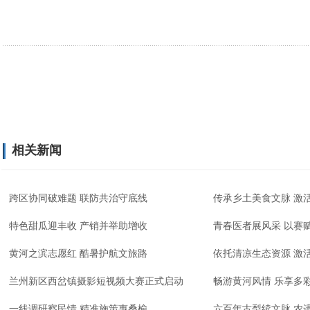
相关新闻
跨区协同破难题 联防共治守底线
传承乡土美食文脉 激
特色甜瓜迎丰收 产销并举助增收
青春医者展风采 以赛
黄河之滨志愿红 酷暑护航文旅路
依托清凉生态资源 激
兰州新区西岔镇摄影短视频大赛正式启动
畅游黄河风情 乐享多
一线调研察民情 精准施策惠桑榆
六百年古梨续文脉 农