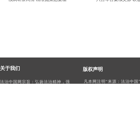
关于我们
版权声明
凡本网注明“来源：法治中国
法治中国网宗旨：弘扬法治精神，强
作品，均为法治中国合法拥
化依法治国、依法执政、依法行政、
有权使用的作品，未经本网
依法治理、依法维权意识，打造及
转载、摘编或利用其它方式
时、权威、有影响力的中国法治服务
作品。
平台。