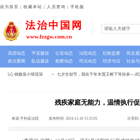
设为首页 | 收藏本站 | 人员查询 | 手机版
法治中国网
www.fzzgw.com.cn
高层动态
平安建设
公安动态
法院动态
纪检监察
民生观
政法要闻
队伍建设
检察动态
司法动态
经济与法
社会与
暖民心 锦旗虽小情谊深
七夕文创节，我在千年木莲王树下等你来----
残疾家庭无能力，温情执行
来源:
平利县法院
|
发布时间:
2024-12-18 13:35:05
|
|
|
分享到: