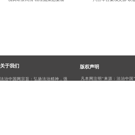
关于我们
版权声明
凡本网注明“来源：法治中国
法治中国网宗旨：弘扬法治精神，强
作品，均为法治中国合法拥
化依法治国、依法执政、依法行政、
有权使用的作品，未经本网
依法治理、依法维权意识，打造及
转载、摘编或利用其它方式
时、权威、有影响力的中国法治服务
作品。
平台。