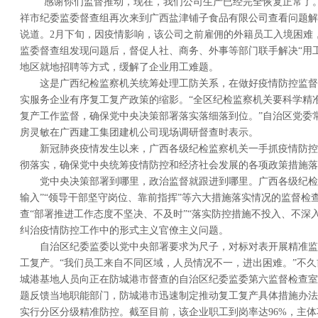
“感谢你们监督推动，现在，我们公司生产已经完全恢复正常了。
祥市纪委监委督查组再次来到广西盐津铺子食品有限公司查看问题解
说道。2月下旬，因疫情影响，该公司之前雇佣的外籍员工入境困难
监委督查组发现问题后，督促人社、商务、外事等部门联手解决“用
地区就地招聘等方式，缓解了企业用工难题。
这是广西纪检监察机关统筹处理工防关系，在做好疫情防控监督
实服务企业有序复工复产政策的缩影。“全区纪检监察机关要科学精
复产工作监督，确保党中央决策部署落实落细落到位。”自治区党委
房灵敏在广西建工集团建机公司现场调研督查时表示。
新冠肺炎疫情发生以来，广西各级纪检监察机关一手抓疫情防控
彻落实，确保党中央统筹疫情防控和经济社会发展的各项政策措施落
党中央决策部署到哪里，政治监督就跟进到哪里。广西各级纪检
输入”“领导干部坚守岗位、靠前指挥”等六大措施落实情况的监督检
查“部署推进工作态度不坚决、不及时”“落实防控措施不投入、不深
纠治疫情防控工作中的形式主义官僚主义问题。
自治区纪委监委以党中央部署要求为尺子，对标对表开展精准监
工复产。“我们员工来自不同区域，人员情况不一，进出困难。”不
城港基地人员向正在防城港市督查的自治区纪委监委第六监督检查室
题反馈当地职能部门，防城港市迅速制定推动复工复产具体措施办法
实行分区分级精准防控。截至目前，该企业职工到岗率达96%，主