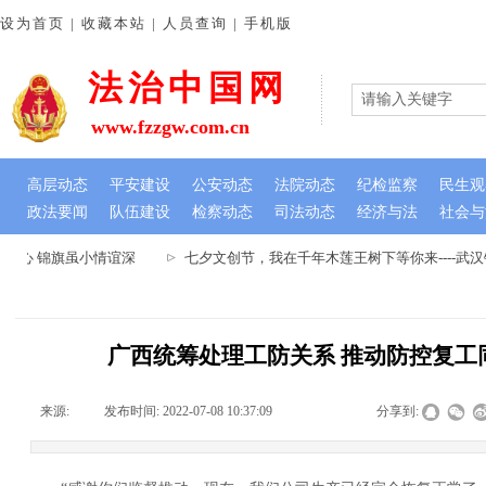
设为首页 | 收藏本站 | 人员查询 | 手机版
法治中国网
www.fzzgw.com.cn
高层动态
平安建设
公安动态
法院动态
纪检监察
民生观
政法要闻
队伍建设
检察动态
司法动态
经济与法
社会与
民心 锦旗虽小情谊深
七夕文创节，我在千年木莲王树下等你来----武
广西统筹处理工防关系 推动防控复工
来源:
|
发布时间:
2022-07-08 10:37:09
|
|
|
分享到: