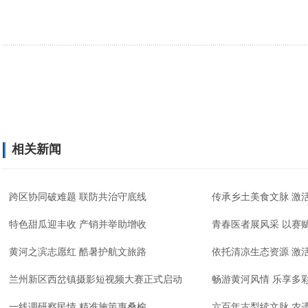
相关新闻
跨区协同破难题 联防共治守底线
传承乡土美食文脉 激
特色甜瓜迎丰收 产销并举助增收
青春医者展风采 以赛
黄河之滨志愿红 酷暑护航文旅路
依托清凉生态资源 激
兰州新区西岔镇摄影短视频大赛正式启动
畅游黄河风情 乐享多
一线调研察民情 精准施策惠桑榆
六百年古梨续文脉 农