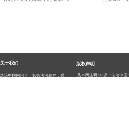
关于我们
版权声明
凡本网注明“来源：法治中国
法治中国网宗旨：弘扬法治精神，强
作品，均为法治中国合法拥
化依法治国、依法执政、依法行政、
有权使用的作品，未经本网
依法治理、依法维权意识，打造及
转载、摘编或利用其它方式
时、权威、有影响力的中国法治服务
作品。
平台。