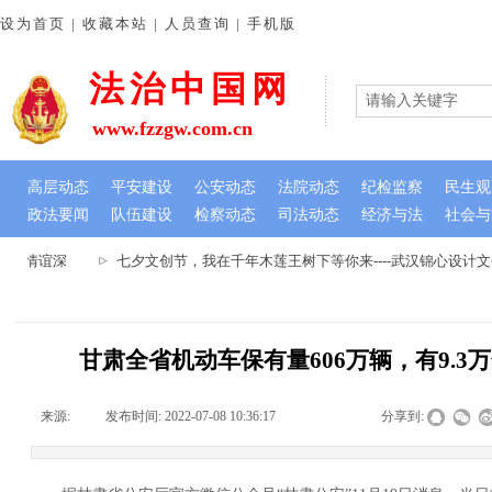
设为首页 | 收藏本站 | 人员查询 | 手机版
法治中国网
www.fzzgw.com.cn
高层动态
平安建设
公安动态
法院动态
纪检监察
民生观
政法要闻
队伍建设
检察动态
司法动态
经济与法
社会与
小情谊深
七夕文创节，我在千年木莲王树下等你来----武汉锦心设计
甘肃全省机动车保有量606万辆，有9.3
来源:
|
发布时间:
2022-07-08 10:36:17
|
|
|
分享到: