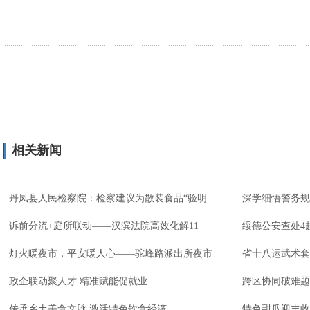
相关新闻
丹凤县人民检察院：检察建议为散装食品“验明
深学细悟警务规
诉前分流+庭所联动——汉滨法院高效化解11
绥德公安查处4
灯火暖夜市，平安暖人心——驼峰路派出所夜市
省十八运武术套
政企联动聚人才 精准赋能促就业
跨区协同破难题
传承乡土美食文脉 激活特色饮食经济
特色甜瓜迎丰收