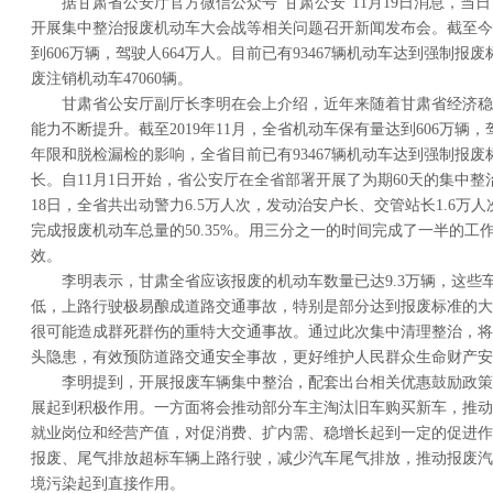
据甘肃省公安厅官方微信公众号“甘肃公安”11月19日消息，当
开展集中整治报废机动车大会战等相关问题召开新闻发布会。截至今
到606万辆，驾驶人664万人。目前已有93467辆机动车达到强制报废
废注销机动车47060辆。
甘肃省公安厅副厅长李明在会上介绍，近年来随着甘肃省经济稳
能力不断提升。截至2019年11月，全省机动车保有量达到606万辆，
年限和脱检漏检的影响，全省目前已有93467辆机动车达到强制报
长。自11月1日开始，省公安厅在全省部署开展了为期60天的集中整
18日，全省共出动警力6.5万人次，发动治安户长、交管站长1.6万人
完成报废机动车总量的50.35%。用三分之一的时间完成了一半的工
效。
李明表示，甘肃全省应该报废的机动车数量已达9.3万辆，这些
低，上路行驶极易酿成道路交通事故，特别是部分达到报废标准的大
很可能造成群死群伤的重特大交通事故。通过此次集中清理整治，将
头隐患，有效预防道路交通安全事故，更好维护人民群众生命财产安
李明提到，开展报废车辆集中整治，配套出台相关优惠鼓励政策
展起到积极作用。一方面将会推动部分车主淘汰旧车购买新车，推动
就业岗位和经营产值，对促消费、扩内需、稳增长起到一定的促进作
报废、尾气排放超标车辆上路行驶，减少汽车尾气排放，推动报废汽
境污染起到直接作用。