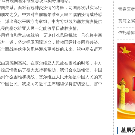
平14日晚同塞尔维亚总统武契奇通电话。
与国关系。面对新冠肺炎疫情的考验，两国再次以实际行
青春医者
的朋友之义。中方对当前塞尔维亚人民面临的疫情威胁感
黄河之滨
资，派出高水平医疗专家组。中方将继续为塞方抗疫提供
无畏的塞尔维亚人民一定能够早日战胜疫情。
依托清凉
是用鲜血和意志铸就的，无论什么风险挑战，只会将中塞
塞方一道，坚定捍卫国际道义，推动国际社会同舟共济、
塞全面战略伙伴关系将迎来更美好的未来。祝中塞友谊万
我由衷感到高兴。在塞尔维亚人民处在困难的时候，中方
防控疫情提供了很大支持和帮助，我们会永远铭记。中国
遇到什么困难和挑战，塞尔维亚人民永远是中国人民的真
塞中国公民。我愿同习近平主席继续保持密切交往。塞中
基层