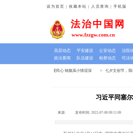
设为首页 | 收藏本站 | 人员查询 | 手机版
法治中国网
www.fzzgw.com.cn
高层动态
平安建设
公安动态
法院
政法要闻
队伍建设
检察动态
司法
河南通许法院：排忧解难暖民心 锦旗虽小情谊深
七夕文创节，我在
习近平同塞尔
来源:
|
发布时间:
2022-07-08 09:11:09
|