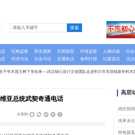
搜索
动态
纪检监察
民生观察
扫黑除恶
环境监察
人物访谈
社会
动态
经济与法
社会与法
交通执法
食药打假
以案说法
法治
千年木莲王树下等你来----武汉锦心设计文创团队走进利川市毛坝镇新华村木莲
高层
维亚总统武契奇通电话
跨区协同
|
|
分享到:
传承乡土
特色甜瓜