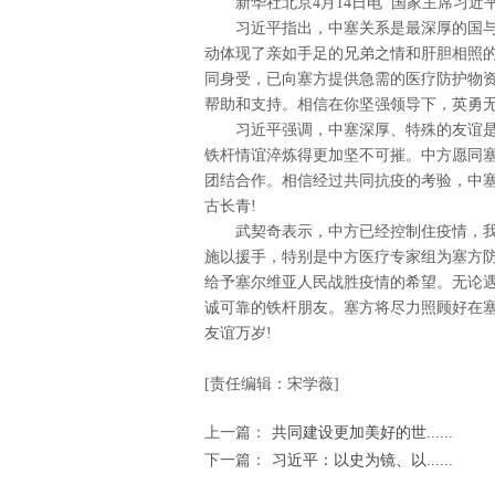
新华社北京4月14日电 国家主席习近
习近平指出，中塞关系是最深厚的国
动体现了亲如手足的兄弟之情和肝胆相照
同身受，已向塞方提供急需的医疗防护物
帮助和支持。相信在你坚强领导下，英勇
习近平强调，中塞深厚、特殊的友谊
铁杆情谊淬炼得更加坚不可摧。中方愿同
团结合作。相信经过共同抗疫的考验，中
古长青!
武契奇表示，中方已经控制住疫情，
施以援手，特别是中方医疗专家组为塞方
给予塞尔维亚人民战胜疫情的希望。无论
诚可靠的铁杆朋友。塞方将尽力照顾好在
友谊万岁!
[责任编辑：宋学薇]
上一篇：
共同建设更加美好的世......
下一篇：
习近平：以史为镜、以......