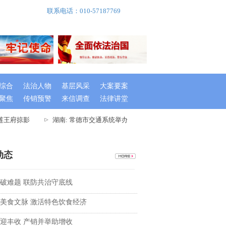
联系电话：010-57187769
综合
法治人物
基层风采
大案要案
聚焦
传销预警
来信调查
法律讲堂
王府掠影
湖南: 常德市交通系统举办出租车驾驶员创文专题培训班
动态
破难题 联防共治守底线
美食文脉 激活特色饮食经济
迎丰收 产销并举助增收