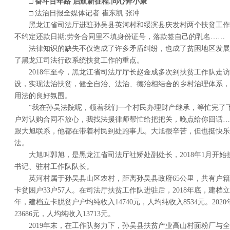
□ 奋斗百年路 启航新征程.同心奔小康
□ 法治日报全媒体记者 崔东凯 张冲
黑龙江省司法厅进驻孙吴县英河村和绥滨县庆发村两个扶贫工作
不约定还款日期;劳务合同里不填身份证号，落款签自己的乳名……
法律知识的缺失不仅造成了许多矛盾纠纷，也成了贫困地区发展
了黑龙江司法行政系统扶贫工作的重点。
2018年至今，黑龙江省司法厅厅长赵金成多次到扶贫工作队走
设，实现法治扶贫，健全自治、法治、德治相结合的乡村治理体系，
用法的良好氛围。
“我在孙吴法院呢，领着我们一个村民办理财产继承，等忙完了下
户对认购合同不放心，我找法援律师帮忙给把把关，晚点给你回话…
跟大旭联系，他都在带着村民到处跑事儿。大旭很辛苦，但也挺快乐
法。
大旭叫郭旭，是黑龙江省司法厅社矫处副处长，2018年1月开
书记、驻村工作队队长。
英河村属于孙吴县山区农村，距离孙吴县政府65公里，共有户籍人
卡贫困户33户57人。在司法厅扶贫工作队进驻后，2018年底，建档立
年，建档立卡脱贫户户均纯收入14740元，人均纯收入8534元。20
23686元，人均纯收入13713元。
2019年末，在工作队努力下，孙吴县扶贫产业高山村面粉厂与全