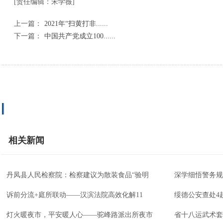
[责任编辑：宋学薇]
上一篇：
2021年“扫黄打非......
下一篇：
中国共产党成立100......
相关新闻
丹凤县人民检察院：检察建议为散装食品“验明
深学细悟警务规
诉前分流+庭所联动——汉滨法院高效化解11
绥德公安查处4
灯火暖夜市，平安暖人心——驼峰路派出所夜市
省十八运武术套