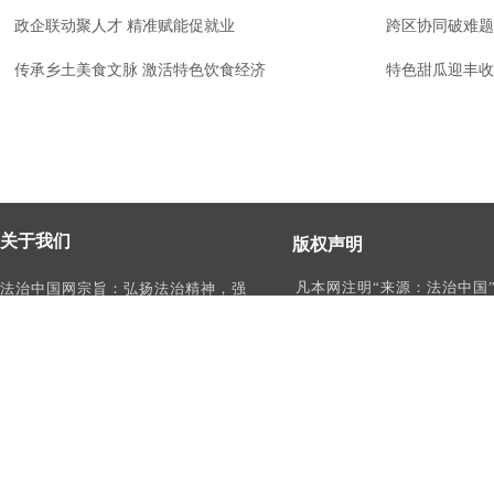
政企联动聚人才 精准赋能促就业
跨区协同破难题
传承乡土美食文脉 激活特色饮食经济
特色甜瓜迎丰收
关于我们
版权声明
凡本网注明“来源：法治中国
法治中国网宗旨：弘扬法治精神，强
作品，均为法治中国合法拥
化依法治国、依法执政、依法行政、
有权使用的作品，未经本网
依法治理、依法维权意识，打造及
转载、摘编或利用其它方式
时、权威、有影响力的中国法治服务
作品。
平台。