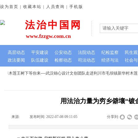
设为首页 | 收藏本站 | 人员查询 | 手机版
法治中国网
www.fzzgw.com.cn
高层动态
平安建设
公安动态
法院动态
纪检监察
民生观
政法要闻
队伍建设
检察动态
司法动态
经济与法
社会与
年木莲王树下等你来----武汉锦心设计文创团队走进利川市毛坝镇新华村木莲
用法治力量为穷乡僻壤“镀
来源:
|
发布时间:
2022-07-08 09:11:05
|
|
|
分享到: