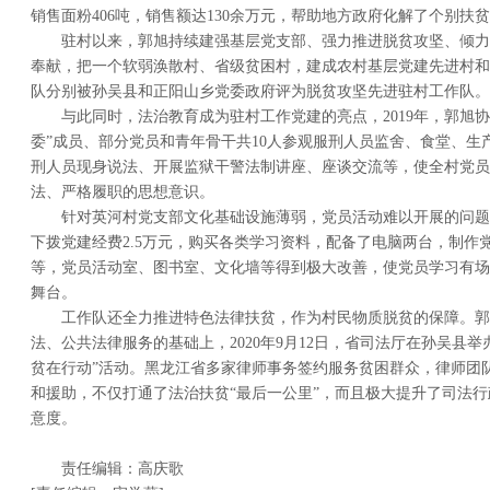
销售面粉406吨，销售额达130余万元，帮助地方政府化解了个别扶
驻村以来，郭旭持续建强基层党支部、强力推进脱贫攻坚、倾力
奉献，把一个软弱涣散村、省级贫困村，建成农村基层党建先进村和
队分别被孙吴县和正阳山乡党委政府评为脱贫攻坚先进驻村工作队。
与此同时，法治教育成为驻村工作党建的亮点，2019年，郭旭
委”成员、部分党员和青年骨干共10人参观服刑人员监舍、食堂、生
刑人员现身说法、开展监狱干警法制讲座、座谈交流等，使全村党员
法、严格履职的思想意识。
针对英河村党支部文化基础设施薄弱，党员活动难以开展的问题
下拨党建经费2.5万元，购买各类学习资料，配备了电脑两台，制作
等，党员活动室、图书室、文化墙等得到极大改善，使党员学习有场
舞台。
工作队还全力推进特色法律扶贫，作为村民物质脱贫的保障。郭
法、公共法律服务的基础上，2020年9月12日，省司法厅在孙吴县举
贫在行动”活动。黑龙江省多家律师事务签约服务贫困群众，律师团
和援助，不仅打通了法治扶贫“最后一公里”，而且极大提升了司法
意度。
责任编辑：高庆歌