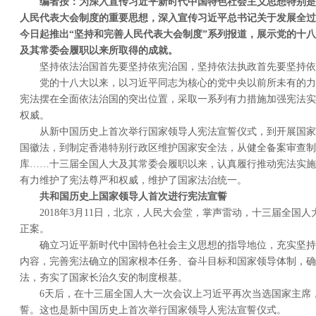
编者按：为深入宣传习近平新时代中国特色社会主义思想特别是
人民代表大会制度的重要思想，深入宣传习近平总书记关于发展全过
今日起推出“坚持和完善人民代表大会制度”系列报道，展示党的十
及其常委会履职以来所取得的成就。
坚持依法治国首先要坚持依宪治国，坚持依法执政首先要坚持依
党的十八大以来，以习近平同志为核心的党中央以前所未有的力
宪法摆在全面依法治国的突出位置，采取一系列有力措施加强宪法实
权威。
从新中国历史上首次举行国家领导人宪法宣誓仪式，到开展国家
国徽法，到制定香港特别行政区维护国家安全法，从健全备案审查制
库……十三届全国人大及其常委会履职以来，认真履行推动宪法实施
有力维护了宪法尊严和权威，维护了国家法治统一。
共和国历史上国家领导人首次进行宪法宣誓
2018年3月11日，北京，人民大会堂，掌声雷动，十三届全国
正案。
确立习近平新时代中国特色社会主义思想的指导地位，充实坚持
内容，完善宪法确立的国家根本任务、奋斗目标和国家领导体制，确
法，夯实了国家长治久安的制度根基。
6天后，在十三届全国人大一次会议上习近平再次当选国家主席
誓。这也是新中国历史上首次举行国家领导人宪法宣誓仪式。