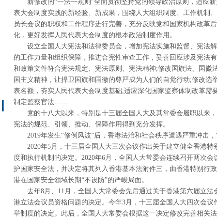
新修改的“一法一规则”全面贯彻坚持党的领导政治原则，适应
表大会制度实践的新经验、新成果，围绕人大组织制度、工作机制、
员长会议的职权和工作程序进行完善，充分反映党和国家机构改革后
化，更好发挥人民代表大会制度的根本政治制度作用。
设立全国人大宪法和法律委员会，增加宪法实施和监督、宪法解
的工作力量和组织保障，推进合宪性审查工作，妥善回应涉及宪法有
和政策文件符合宪法规定、宪法原则、宪法精神;修改国旗法、国徽
国主义精神，让捍卫国旗和国徽的尊严成为人们的自觉行动;修改选
表名额，夯实人民代表大会制度基础;适应深化国家监察体制改革需
制定监察官法……
党的十八大以来，特别是十三届全国人大及其常委会履职以来，
宪法的规范、引领、推动、保障作用得到充分发挥。
2019年发生“修例风波”后，香港法治和社会秩序遭遇严重冲击，
2020年5月，十三届全国人大三次会议作出关于建立健全香港
度和执行机制的决定。2020年6月，全国人大常委会连续召开两次
护国家安全法，并决定将其列入香港基本法附件三，由香港特别行政
港在国家安全领域长期“不设防”的严峻局面。
去年8月、11月，全国人大常委会先后通过关于香港第六届立法
港立法会议员资格问题的决定。今年3月，十三届全国人大四次会议
举制度的决定。此后，全国人大常委会根据这一决定修改完善相关法