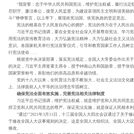
“我宣誓：忠于中华人民共和国宪法，维护宪法权威，履行法定
尽职守、廉洁奉公，接受人民监督，为建设富强民主文明和谐美丽的
斗!”铮铮誓言，以上率下，展现依宪治国、依宪执政的坚定意志。
宪法的根基在于人民发自内心的拥护，宪法的伟力在于人民出自
习近平总书记强调，要在全党全社会深入开展尊崇宪法、学习宪
用宪法的宣传教育活动，大力弘扬宪法精神，大力弘扬社会主义法治
意识。各国家机关举行宪法宣誓仪式，引导和教育国家工作人员树立
行宪法使命……
根据党中央决策部署，落实宪法规定，全国人大常委会作出关于
的决定，习近平主席签署主席令，授予钟南山共和国勋章，授予张伯
国家荣誉称号，表彰他们的崇高品质和卓越功绩。
党的十八大以来，全民普法力度不断加大，社会主义法治文化建
上、法律面前人人平等的法治理念牢固树立。
确保宪法全面有效实施，完善宪法相关法律制度
习近平总书记强调，维护宪法权威，就是维护党和人民共同意志
捍卫党和人民共同意志的尊严。保证宪法实施，就是保证人民根本利
“通过!”2021年3月11日，十三届全国人大四次会议通过了关
于修改全国人大议事规则的决定。这是全国人大组织法、全国人大议
修改。