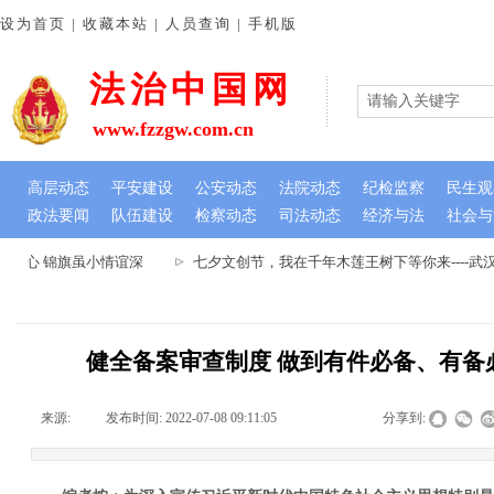
设为首页 | 收藏本站 | 人员查询 | 手机版
法治中国网
www.fzzgw.com.cn
高层动态
平安建设
公安动态
法院动态
纪检监察
民生观
政法要闻
队伍建设
检察动态
司法动态
经济与法
社会与
民心 锦旗虽小情谊深
七夕文创节，我在千年木莲王树下等你来----武
健全备案审查制度 做到有件必备、有备
来源:
|
发布时间:
2022-07-08 09:11:05
|
|
|
分享到: