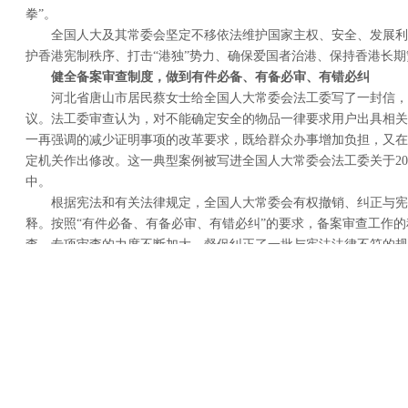
拳”。
全国人大及其常委会坚定不移依法维护国家主权、安全、发展利
护香港宪制秩序、打击“港独”势力、确保爱国者治港、保持香港长
健全备案审查制度，做到有件必备、有备必审、有错必纠
河北省唐山市居民蔡女士给全国人大常委会法工委写了一封信，
议。法工委审查认为，对不能确定安全的物品一律要求用户出具相关
一再强调的减少证明事项的改革要求，既给群众办事增加负担，又在
定机关作出修改。这一典型案例被写进全国人大常委会法工委关于20
中。
根据宪法和有关法律规定，全国人大常委会有权撤销、纠正与宪
释。按照“有件必备、有备必审、有错必纠”的要求，备案审查工作
查、专项审查的力度不断加大，督促纠正了一批与宪法法律不符的规
功效。
据了解，2020年，全国人大常委会共收到报送备案的行政法规
条例、经济特区法规、司法解释、特别行政区法律1310件，逐件进
动物保护、民法典实施、食品药品安全、优化营商环境等5个方面开
要修改或废止的规范性文件3372件，督促有关方面及时予以纠正。
2020年全国人大常委会共收到由公民、组织提出的审查建议51
送审查，对属于常委会审查范围的3378件逐一进行研究，提出处理