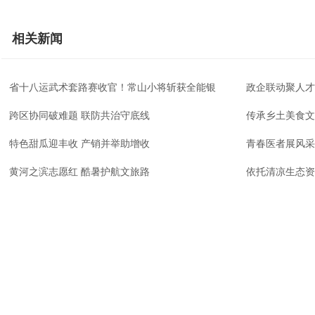
相关新闻
省十八运武术套路赛收官！常山小将斩获全能银
政企联动聚人才
跨区协同破难题 联防共治守底线
传承乡土美食文
特色甜瓜迎丰收 产销并举助增收
青春医者展风采
黄河之滨志愿红 酷暑护航文旅路
依托清凉生态资
兰州新区西岔镇摄影短视频大赛正式启动
畅游黄河风情 
关于我们
版权声明
凡本网注明“来源：法治中国
法治中国网宗旨：弘扬法治精神，强
作品，均为法治中国合法拥
化依法治国、依法执政、依法行政、
有权使用的作品，未经本网
依法治理、依法维权意识，打造及