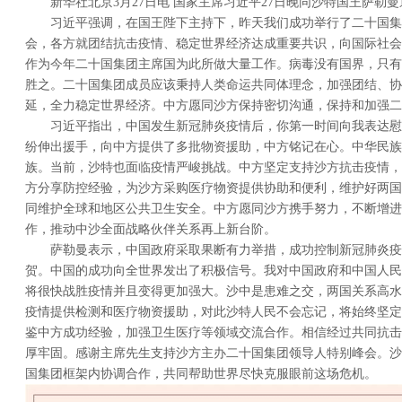
新华社北京3月27日电 国家主席习近平27日晚同沙特国王萨勒
习近平强调，在国王陛下主持下，昨天我们成功举行了二十国集
会，各方就团结抗击疫情、稳定世界经济达成重要共识，向国际社会
作为今年二十国集团主席国为此所做大量工作。病毒没有国界，只有
胜之。二十国集团成员应该秉持人类命运共同体理念，加强团结、协
延，全力稳定世界经济。中方愿同沙方保持密切沟通，保持和加强二
习近平指出，中国发生新冠肺炎疫情后，你第一时间向我表达慰
纷伸出援手，向中方提供了多批物资援助，中方铭记在心。中华民族
族。当前，沙特也面临疫情严峻挑战。中方坚定支持沙方抗击疫情，
方分享防控经验，为沙方采购医疗物资提供协助和便利，维护好两国
同维护全球和地区公共卫生安全。中方愿同沙方携手努力，不断增进
作，推动中沙全面战略伙伴关系再上新台阶。
萨勒曼表示，中国政府采取果断有力举措，成功控制新冠肺炎疫
贺。中国的成功向全世界发出了积极信号。我对中国政府和中国人民
将很快战胜疫情并且变得更加强大。沙中是患难之交，两国关系高水
疫情提供检测和医疗物资援助，对此沙特人民不会忘记，将始终坚定
鉴中方成功经验，加强卫生医疗等领域交流合作。相信经过共同抗击
厚牢固。感谢主席先生支持沙方主办二十国集团领导人特别峰会。沙
国集团框架内协调合作，共同帮助世界尽快克服眼前这场危机。