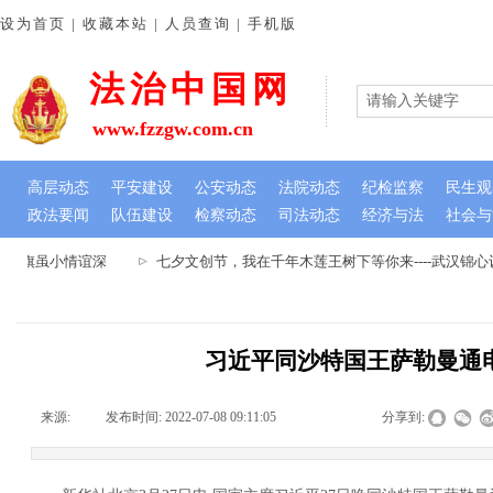
设为首页 | 收藏本站 | 人员查询 | 手机版
法治中国网
www.fzzgw.com.cn
高层动态
平安建设
公安动态
法院动态
纪检监察
民生观
政法要闻
队伍建设
检察动态
司法动态
经济与法
社会与
锦旗虽小情谊深
七夕文创节，我在千年木莲王树下等你来----武汉锦心
习近平同沙特国王萨勒曼通
来源:
|
发布时间:
2022-07-08 09:11:05
|
|
|
分享到: