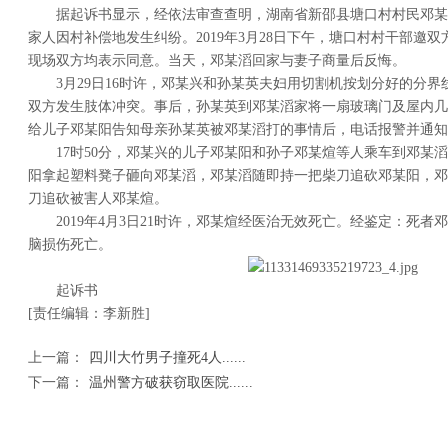
据起诉书显示，经依法审查查明，湖南省新邵县塘口村村民邓某
家人因村补偿地发生纠纷。2019年3月28日下午，塘口村村干部邀
现场双方均表示同意。当天，邓某滔回家与妻子商量后反悔。
3月29日16时许，邓某兴和孙某英夫妇用切割机按划分好的分
双方发生肢体冲突。事后，孙某英到邓某滔家将一扇玻璃门及屋内几
给儿子邓某阳告知母亲孙某英被邓某滔打的事情后，电话报警并通知
17时50分，邓某兴的儿子邓某阳和孙子邓某煊等人乘车到邓某
阳拿起塑料凳子砸向邓某滔，邓某滔随即持一把柴刀追砍邓某阳，邓
刀追砍被害人邓某煊。
2019年4月3日21时许，邓某煊经医治无效死亡。经鉴定：死
脑损伤死亡。
起诉书
[责任编辑：李新胜]
上一篇：
四川大竹男子撞死4人......
下一篇：
温州警方破获窃取医院......