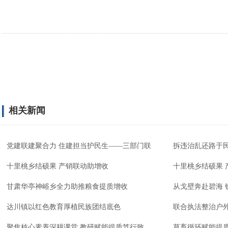
相关新闻
党建联建聚合力 住建担当护民生——三部门联
拆违治乱还路于民
十里桃乡结硕果 产销联动助增收
十里桃乡结硕果 
甘肃华亭神峪乡全力助推粮食提质增收
从戈壁奔赴碧海 
达川镇以红色教育厚植民族团结底色
联合执法整治户
聚焦核心素养深耕课堂 教研赋能提质笃行致
草畜循环赋能提质