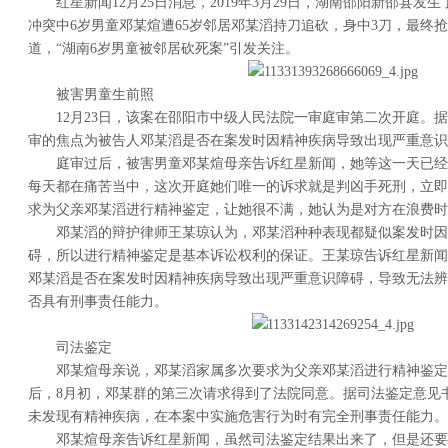
红星新闻12月25日消息，2019年3月29日，湖南邵阳新邵县
冲突中6岁男童邓某煊遭65岁邻居邓某滔持刀追砍，身中3刀，最终
道，“湖南6岁男童被邻居砍死案”引发关注。
被害男童生前照
12月23日，该案在邵阳市中级人民法院一审庭审第二次开庭。
审的焦点为被告人邓某滔是否在案发时因精神疾病导致出现严重意识
庭审过后，被害男童邓某煊母亲告诉红星新闻，她等这一天已经
每天都在痛苦当中，这次开庭她们唯一的诉求就是判凶手死刑，立即
求为父亲邓某滔进行精神鉴定，让她很不满，她认为是对方在浪费时
邓某滔的辩护律师王某琼认为，邓某滔种种表现都疑似案发时因
碍，所以进行精神鉴定是基本诉讼权利的保证。王某琼告诉红星新闻
邓某滔是否在案发时因精神疾病导致出现严重意识障碍，导致无法辨
否具有刑事责任能力。
司法鉴定
邓某煊母亲说，邓某滔家属多次要求为父亲邓某滔进行精神鉴定
后，8月初，邓某群的第三次请求得到了法院同意。据司法鉴定意见
未发现有精神疾病，在本案中实施危害行为时有完全刑事责任能力。
邓某煊母亲告诉红星新闻，虽然司法鉴定结果出来了，但是还要