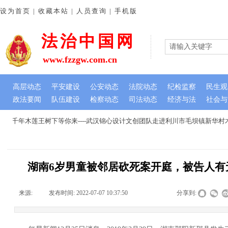
设为首页 | 收藏本站 | 人员查询 | 手机版
法治中国网
www.fzzgw.com.cn
高层动态
平安建设
公安动态
法院动态
纪检监察
民生观
政法要闻
队伍建设
检察动态
司法动态
经济与法
社会与
在千年木莲王树下等你来----武汉锦心设计文创团队走进利川市毛坝镇新华村
湖南6岁男童被邻居砍死案开庭，被告人有
来源:
|
发布时间:
2022-07-07 10:37:50
|
|
|
分享到: