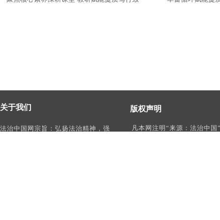
关于我们
版权声明
凡本网注明“来源：法治中国
法治中国网宗旨：弘扬法治精神，强
作品，均为法治中国合法拥
化依法治国、依法执政、依法行政、
有权使用的作品，未经本网
依法治理、依法维权意识，打造及
转载、摘编或利用其它方式
时、权威、有影响力的中国法治服务
作品。
平台。