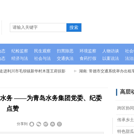
搜索
动态
纪检监察
民生观察
扫黑除恶
环境监察
人物访谈
社会
动态
经济与法
社会与法
交通执法
食药打假
以案说法
法治
队走进利川市毛坝镇新华村木莲王府掠影
湖南: 常德市交通系统举办出租
高层
守水务 ——为青岛水务集团党委、纪委
点赞
跨区协同
传承乡土
|
|
分享到:
特色甜瓜