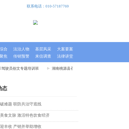
联系电话：010-57187769
综合
法治人物
基层风采
大案要案
聚焦
传销预警
来信调查
法律讲堂
车驾驶员创文专题培训班
湖南桃源县召开文明城市指数测评迎检工作大会
动态
破难题 联防共治守底线
美食文脉 激活特色饮食经济
迎丰收 产销并举助增收