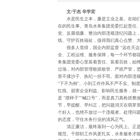
文/于杰
辛学宏
水是民生之本，廉是立业之基。在咱们
在的民生事。青岛水务集团党委扛起责任
党、反腐倡廉、整治内部违规违纪问题上
线、守护百姓福祉，值得我们真心点赞、
很多人觉得，国企内部监督 “远在天边
全、工程运维、服务保障，每一个环节都
务集团党委心里装着责任、装着百姓，始终
过场，对内部管理敢抓敢管、严抓严管，
里不揉沙子、执纪一丝不苟。面对内部违
“下不为例”。小到工作作风不严不实、制
红线、损害企业利益、影响民生服务，就
是 “摆样子”“喊口号”，而是真刀真枪抓
节，早提醒、早纠正，把问题消灭在萌芽
个好人，也绝不放过一个违规者。处理问
的态度，守住水务行业的清风正气。
清正廉洁，最终落到一心为民上。正是
规范、干部职工作风更扎实，水务服务才