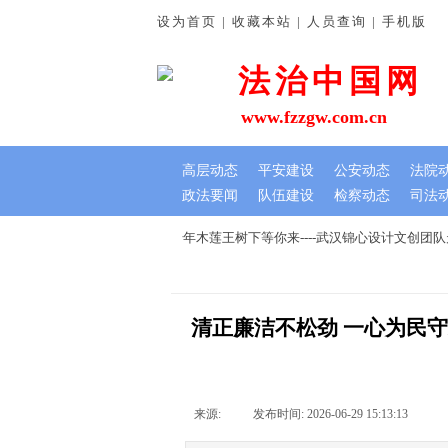
设为首页 | 收藏本站 | 人员查询 | 手机版
法治中国网
www.fzzgw.com.cn
高层动态
平安建设
公安动态
法院
政法要闻
队伍建设
检察动态
司法
谊深
七夕文创节，我在千年木莲王树下等你来----武汉锦心设计文创团
清正廉洁不松劲 一心为民
来源:
|
发布时间:
2026-06-29 15:13:13
|