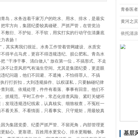
青春医者
青岛，水务连着千家万户的吃水、用水、排水，是最实
黄河之滨
、把牢方向，集团纪委较真碰硬、严抓严管，在管党治
，不敷衍、不护短、不手软，用实打实的行动守住清廉底
依托清凉
大力表扬！
”，其实离我们很近。水务工作管着管网建设、水质安
容不得半点马虎，更容不得违规违纪、损公肥私。青岛水
把 “干净干事、清白做人” 放在第一位，不搞形式、不走
坚决不让歪风邪气有滋生空间。尤其是集团纪委，更是眼
规违纪问题，他们不回避、不遮掩，不怕得罪人、不搞
度执行打折扣，大到违规操作、以权谋私，只要触碰纪律
一查到底、依规处理，件件有着落、事事有回音。他们不
整改、抓规范。平时工作中，常态化排查风险、紧盯关键环
里；发现违规违纪线索，认真核实、细致核查，不冤枉一
题不看关系、不看情面，只看事实、只守规矩，用最较真
因为集团党委、纪委严抓严管、不留死角，内部管理更
能更贴心、更靠谱。百姓用水更安心、排水更顺畅、办事
基层