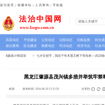
设为首页 | 收藏本站 | 人员查询 | 手机版
法治中国网
www.fzzgw.com.cn
高层动态
平安建设
公安动态
法院动态
纪检监察
民生观
政法要闻
队伍建设
检察动态
司法动态
经济与法
社会与
 锦旗虽小情谊深
七夕文创节，我在千年木莲王树下等你来----武汉锦
黑龙江肇源县茂兴镇多措并举筑牢禁
来源:
|
发布时间:
2026-06-29 13:33:50
|
|
|
分享到: