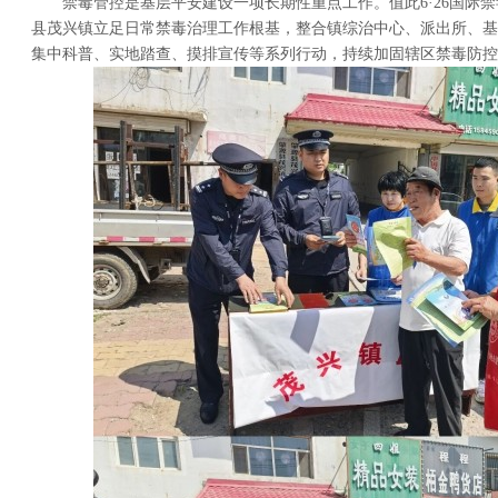
禁毒管控是基层平安建设一项长期性重点工作。值此6·26国际禁
县茂兴镇立足日常禁毒治理工作根基，整合镇综治中心、派出所、基
集中科普、实地踏查、摸排宣传等系列行动，持续加固辖区禁毒防控