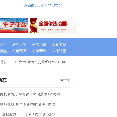
联系电话：010-57187769
综合
法治人物
基层风采
大案要案
聚焦
传销预警
来信调查
法律讲堂
掠影
湖南: 常德市交通系统举办出租车驾驶员创文专题培训班
湖
动态
民检察院：检察建议为散装食品“验明
警务规则 规范履职护航司法--临渭
+庭所联动——汉滨法院高效化解11