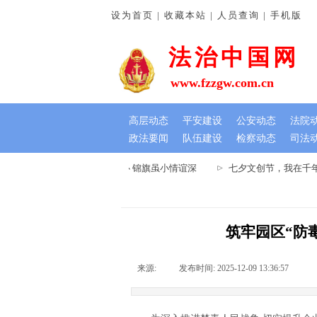
设为首页 | 收藏本站 | 人员查询 | 手机版
法治中国网
www.fzzgw.com.cn
高层动态
平安建设
公安动态
法院
政法要闻
队伍建设
检察动态
司法
河南通许法院：排忧解难暖民心 锦旗虽小情谊深
七夕文创节，我在千年
筑牢园区“防毒
来源:
|
发布时间:
2025-12-09 13:36:57
|