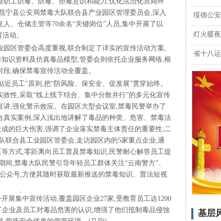
职工识毒、防毒、拒毒意识和能力,优化法治化营商环
,昌宁县公安局禁毒大队联合县产业园区管理委员会,深入
绥德公安
任人、仓储主管等70余名“关键岗位”人员,集中开展了以
灯火暖夜
育活动。
园区管委会高度重视,联合制定了详实的宣传活动方案,
省十八运
知识资料及仿真毒品模型;管委会则依托企业服务网络,根
时段,确保禁毒宣传活动全覆盖。
员工”原则,把“防风险、保安全、促发展”贯穿始终。
实效性,采取“线上线下结合、集中分散并行”的多元化宣传
宣讲,强化警示效应。在园区大型会议室,禁毒民警举办了
合真实案例,深入浅出地讲解了毒品的种类、危害、禁毒法
成的巨大伤害,强调了企业落实禁毒主体责任的重要性;二
队联合县工业园区管委会,走访园区内的5家重点企业,通
等方式,零距离向员工普及禁毒知识,民警耐心解答员工提
期间,禁毒大队民警引导年轻员工群体关注“云南警方”、
音公众号,方便其随时获取最新推送的禁毒知识、普法短视
。
集中宣传活动,覆盖园区企业27家,受教育员工达1200
升了企业及员工对毒品危害的认识,增强了他们抵制毒品侵蚀
基层