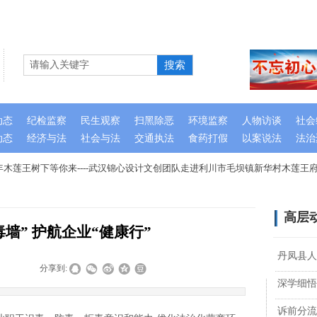
搜索
动态
纪检监察
民生观察
扫黑除恶
环境监察
人物访谈
社会
动态
经济与法
社会与法
交通执法
食药打假
以案说法
法治
木莲王树下等你来----武汉锦心设计文创团队走进利川市毛坝镇新华村木莲王府
高层
墙” 护航企业“健康行”
丹凤县人
|
|
分享到:
深学细悟
诉前分流