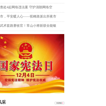
查处4起网络违法案 守护清朗网络空
市，平安暖人心——驼峰路派出所夜市
武术套路赛收官！常山小将斩获全能银
风采