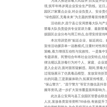
为深入推进禁毒人民战争,切实提升企业
境,筑牢年终岁尾企业安全生产防线。近日
园区27家重点企业,对企业负责人、安全责
“绿色园区,无毒未来”为主题的禁毒宣传教
活动前夕,昌宁县公安局禁毒大队与产业
禁毒大队负责提供专业宣讲力量、最新禁毒
据园区企业分布与用工特点,合理安排宣传
本次培训坚持“贴近企业、贴近岗位、贴近
宣传活动摒弃单一说教模式,注重针对性和
策略,着力增强互动性与实效性。一是集中
专题讲座。民警结合年终社会治安特点,结
律法规以及涉毒行为对个人、家庭、企业造
是入企走访,面对面答疑解惑。期间,禁毒大
过现场展示了仿真毒品模型、发放宣传折页
出的问题;三是新媒体助力,拓展宣传维度。
“保山警方”、“昌宁警方”等官方微信及抖
频等资讯,进一步扩大宣传覆盖面和影响力
此次县公安局与县工业园区管委会联合开展
人次,发放各类宣传资料700余份,有效提