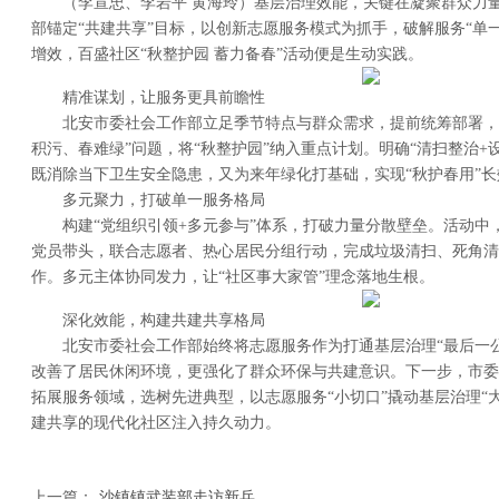
（李宣忠、李岩平 黄海玲）基层治理效能，关键在凝聚群众力量
部锚定“共建共享”目标，以创新志愿服务模式为抓手，破解服务“单
增效，百盛社区“秋整护园 蓄力备春”活动便是生动实践。
精准谋划，让服务更具前瞻性
北安市委社会工作部立足季节特点与群众需求，提前统筹部署，指
积污、春难绿”问题，将“秋整护园”纳入重点计划。明确“清扫整治+
既消除当下卫生安全隐患，又为来年绿化打基础，实现“秋护春用”长
多元聚力，打破单一服务格局
构建“党组织引领+多元参与”体系，打破力量分散壁垒。活动中
党员带头，联合志愿者、热心居民分组行动，完成垃圾清扫、死角清
作。多元主体协同发力，让“社区事大家管”理念落地生根。
深化效能，构建共建共享格局
北安市委社会工作部始终将志愿服务作为打通基层治理“最后一公
改善了居民休闲环境，更强化了群众环保与共建意识。下一步，市委
拓展服务领域，选树先进典型，以志愿服务“小切口”撬动基层治理“
建共享的现代化社区注入持久动力。
上一篇：
沙镇镇武装部走访新兵......