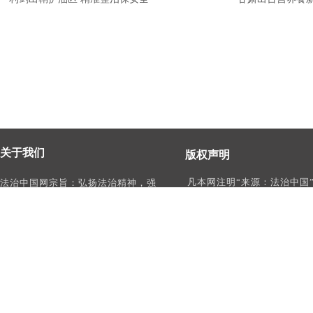
关于我们
版权声明
凡本网注明“来源：法治中国
法治中国网宗旨：弘扬法治精神，强
作品，均为法治中国合法拥
化依法治国、依法执政、依法行政、
有权使用的作品，未经本网
依法治理、依法维权意识，打造及
转载、摘编或利用其它方式
时、权威、有影响力的中国法治服务
作品。
平台。