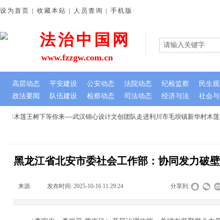
设为首页 | 收藏本站 | 人员查询 | 手机版
法治中国网
www.fzzgw.com.cn
高层动态
平安建设
公安动态
法院动态
纪检监察
民生观
政法要闻
队伍建设
检察动态
司法动态
经济与法
社会与
年木莲王树下等你来----武汉锦心设计文创团队走进利川市毛坝镇新华村木莲
黑龙江省北安市委社会工作部：协同发力破
来源:
|
发布时间:
2025-10-16 11:29:24
|
|
|
分享到: