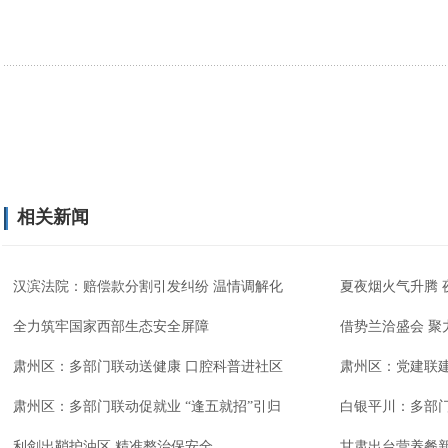
相关新闻
汉滨法院：赔偿款分割引发纠纷 温情调解化
夏夜烟火气升腾 
全力筑牢国家西部生态安全屏障
借势兰洽盛会 聚
肃州区：多部门联动送健康 口腔科普进社区
肃州区：党建联
肃州区：多部门联动促就业 “逢五就招”引归
白银平川：多部
利剑出鞘护油区 精准整治保安全
甘肃出台营养餐新