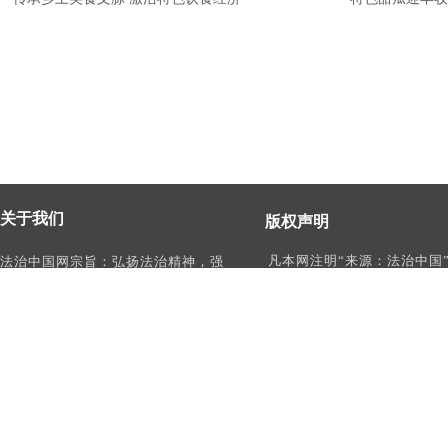
关于我们
版权声明
凡本网注明“来源：法治中国
法治中国网宗旨：弘扬法治精神，强
作品，均为法治中国合法拥
化依法治国、依法执政、依法行政、
有权使用的作品，未经本网
依法治理、依法维权意识，打造及
转载、摘编或利用其它方式
时、权威、有影响力的中国法治服务
作品。
平台。