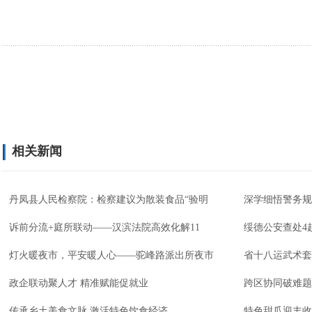
相关新闻
丹凤县人民检察院：检察建议为散装食品“验明
深学细悟警务规
诉前分流+庭所联动——汉滨法院高效化解11
绥德公安查处4
灯火暖夜市，平安暖人心——驼峰路派出所夜市
省十八运武术套
政企联动聚人才 精准赋能促就业
跨区协同破难题
传承乡土美食文脉 激活特色饮食经济
特色甜瓜迎丰收