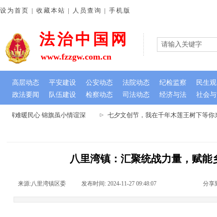
设为首页 | 收藏本站 | 人员查询 | 手机版
法治中国网
www.fzzgw.com.cn
高层动态
平安建设
公安动态
法院动态
纪检监察
民生观
政法要闻
队伍建设
检察动态
司法动态
经济与法
社会与
忧解难暖民心 锦旗虽小情谊深
七夕文创节，我在千年木莲王树下等你来-
八里湾镇：汇聚统战力量，赋能
来源:
八里湾镇区委
|
发布时间:
2024-11-27 09:48:07
|
|
|
分享