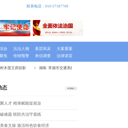
联系电话：010-57187769
综合
法治人物
基层风采
大案要案
聚焦
传销预警
来信调查
法律讲堂
村木莲王府掠影
湖南: 常德市交通系统举办出租车驾驶员创文专题培训班
动态
聚人才 精准赋能促就业
破难题 联防共治守底线
美食文脉 激活特色饮食经济