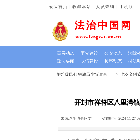
设为首页 | 收藏本站 | 人员查询 | 手机版
法治中国网
www.fzzgw.com.cn
高层动态
平安建设
公安动态
法院
政法要闻
队伍建设
检察动态
司法
河南通许法院：排忧解难暖民心 锦旗虽小情谊深
七夕文创节
开封市祥符区八里湾镇
来源:
八里湾镇区委
|
发布时间:
2024-11-27 0