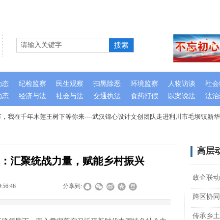
搜索
动态
纪检监察
民生观察
扫黑除恶
环境监察
人物访谈
社会
动态
经济与法
社会与法
交通执法
食药打假
以案说法
法治
，我在千年木莲王树下等你来----武汉锦心设计文创团队走进利川市毛坝镇新华
高层
：汇聚统战力量，赋能乡村振兴
政企联动
9:56:46
|
|
|
分享到:
跨区协同
传承乡土