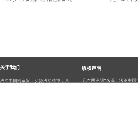
关于我们
版权声明
凡本网注明“来源：法治中国
法治中国网宗旨：弘扬法治精神，强
作品，均为法治中国合法拥
化依法治国、依法执政、依法行政、
有权使用的作品，未经本网
依法治理、依法维权意识，打造及
转载、摘编或利用其它方式
时、权威、有影响力的中国法治服务
作品。
平台。