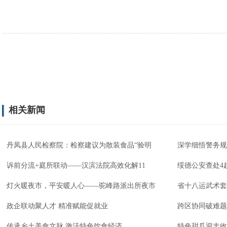
相关新闻
丹凤县人民检察院：检察建议为散装食品“验明
深学细悟警务规
诉前分流+庭所联动——汉滨法院高效化解11
绥德公安查处4
灯火暖夜市，平安暖人心——驼峰路派出所夜市
省十八运武术套
政企联动聚人才 精准赋能促就业
跨区协同破难题
传承乡土美食文脉 激活特色饮食经济
特色甜瓜迎丰收