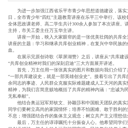
为进一步加强江西省乐平市青少年思想道德建设，落实立德
日，全市青少年“四红”主题教育讲座在乐平三中举行。该校
全体思政课老师、高二学生共计300余人参加了本次讲座。
主持，市关工委主任万玉华主讲。
讲座一开始，映入大家眼帘的是一张优美壮阔的共库全
讲座的主题：学习和继承共库创业精神，在复兴中华民族的
血。
在展示完原创诗歌《翠屏湖赞》之后，讲座从“共库建设概
“共库创业精神对我们的深刻启迪”三大方面展开讲述。
首先，万主任用一张张真实的图片和数据向我们介绍了
“一部共库建设史，就是一部英雄创业史”。接着引出了共库
余同志的事迹、人民群众克服实际难题建成人工天河的真实
精神，为我们言简意赅地概括了共库的精神内涵：“忠诚为
无私奉献”。
他结合奥运冠军郑钦文、孙颖莎和中国航天团队的真实
同学们要树立高尚的家国情怀；培养不怕困难、敢于胜利的
不息；增强团结合作的集体主义观念；树立共产主义理想信
最后，万主任的谆谆嘱托十分振奋人心。他希望同学们