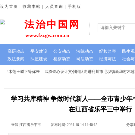
设为首页 | 收藏本站 | 人员查询 | 手机版
法治中国网
www.fzzgw.com.cn
高层动态
平安建设
公安动态
法院动态
纪检监察
民生观
政法要闻
队伍建设
检察动态
司法动态
经济与法
社会与
年木莲王树下等你来----武汉锦心设计文创团队走进利川市毛坝镇新华村木莲
学习共库精神 争做时代新人——全市青少年
在江西省乐平三中举行
来源:
江西省乐平市
|
发布时间:
2024-10-14 14:40:15
|
|
|
分享