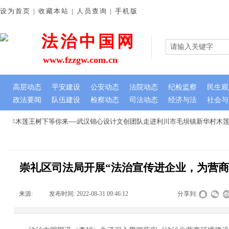
设为首页 | 收藏本站 | 人员查询 | 手机版
法治中国网
www.fzzgw.com.cn
高层动态
平安建设
公安动态
法院动态
纪检监察
民生观
政法要闻
队伍建设
检察动态
司法动态
经济与法
社会与
年木莲王树下等你来----武汉锦心设计文创团队走进利川市毛坝镇新华村木莲
崇礼区司法局开展“法治宣传进企业，为营商
来源:
|
发布时间:
2022-08-31 09:46:12
|
|
|
分享到: