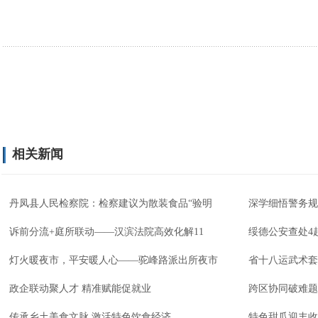
相关新闻
丹凤县人民检察院：检察建议为散装食品“验明
深学细悟警务规
诉前分流+庭所联动——汉滨法院高效化解11
绥德公安查处4
灯火暖夜市，平安暖人心——驼峰路派出所夜市
省十八运武术套
政企联动聚人才 精准赋能促就业
跨区协同破难题
传承乡土美食文脉 激活特色饮食经济
特色甜瓜迎丰收