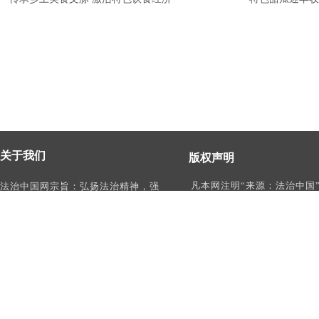
关于我们
版权声明
凡本网注明“来源：法治中国
法治中国网宗旨：弘扬法治精神，强
作品，均为法治中国合法拥
化依法治国、依法执政、依法行政、
有权使用的作品，未经本网
依法治理、依法维权意识，打造及
转载、摘编或利用其它方式
时、权威、有影响力的中国法治服务
作品。
平台。