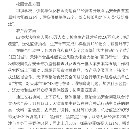
校园食品方面
组织学校、供餐单位及校园周边食品经营者开展食品安全自查整改
原料供货商121个，更换供餐单位22个。落实校长和监管人员“双陪餐
灶”。
农产品方面
出动执法检查人员4.8万人次，检查生产经营单位2.6万户次，
覆盖”。强化监督抽检，生产环节完成抽样检测1230批次，销售环节完
在联合行动中，各级政府和食品安全监管部门大力推动“五个结合
创卫创城”、天津市食品摊贩安全风险大排查大整治“百日行动”、保健品
秋季校园食品安全专项监督检查以及查办一批大案要案等五项工作相
落实区域上下联动，组织开展京津冀食品、农产品交叉互查，强化全
执法区域合作。天津市整治食品安全问题联合行动工作组各成员单位
直”方式，对天津市16个区进行督查，通报暗访问题。加强社会监督
广泛发动和鼓励群众提供案件线索，拓宽案源渠道。
通过左右协同、上下联动、整体推进，整治食品安全问题联合行
冒伪劣产品，11月12日，天津市集中销毁在联合整治行动中查获的假冒
类、饮料、副食品、农产品、调料、包材等10大类，总货值达270
缔无证企业(含黑工厂、黑作坊、黑窝点)29家，取缔无证经营者20
津市查办刑事案件84起，同比上升35%，抓获犯罪嫌疑人121名。曝