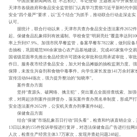
中国质量新闻网讯 在“不忘初心、牢记使命”主题教育中开展整
天津市各级政府和食品安全监管部门认真学习贯彻习近平新时代中国
安全“四个最严”要求，以“五个结合”为抓手，推动联合行动走深走
认可。
据统计，联合行动以来，天津市共查办食品安全违法案件2652件
起。保健食品乱象得到有效遏制。学校食堂“明厨亮灶”覆盖率达到10
率上升到97.9%。加强市民早餐监管，备案早餐车7822家，做到应备
击抽检，巩固规范900余家放心农产品基地建设。完成405家集中交易
国省级层面率先推出食品经营许可团体化审批和信用承诺审批，审批时
作日。服务夜市经济食品安全，加大对食品摊贩的抽检监测力度。强
保障，未发生兴奋剂和食物中毒事件。向学生家长发放141万余封家
宣传活动844场次，强力提升整治的“知晓率”。
案件查办方面
坚持“查源头、破网络、擒主犯”，突出重点全面排查线索、加强
求，对两起涉刑案件挂牌督办，落实案件查办黑名单制度，形成严打
安全违法案件2652件，公安机关查办刑事案件84起。
保健食品方面
结合“保健”市场乱象百日行动“回头看”，检查和约谈直销企业，
13日以来的155件投诉举报进行复评，对违法保健食品广告进行拉网
人次，检查生产经营主体3.7万家次，发现并查处问题248起。