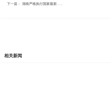
下一篇：
湖南严格执行国家最新......
相关新闻
政企联动聚人才 精准赋能促就业
跨区协同破难题 联防
传承乡土美食文脉 激活特色饮食经济
特色甜瓜迎丰收 产销
青春医者展风采 以赛赋能护健康
黄河之滨志愿红 酷暑
依托清凉生态资源 激活夏日文旅热经济
兰州新区西岔镇摄影短