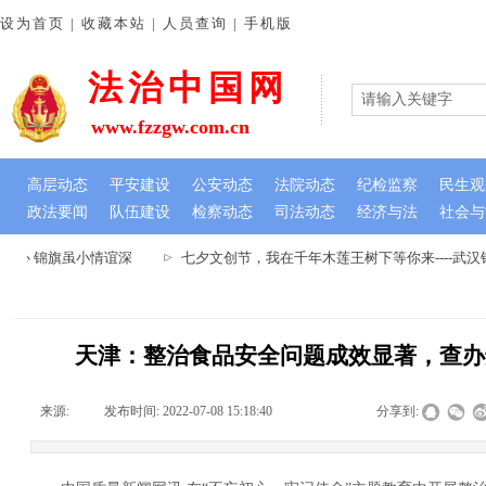
设为首页 | 收藏本站 | 人员查询 | 手机版
法治中国网
www.fzzgw.com.cn
高层动态
平安建设
公安动态
法院动态
纪检监察
民生观
政法要闻
队伍建设
检察动态
司法动态
经济与法
社会与
心 锦旗虽小情谊深
七夕文创节，我在千年木莲王树下等你来----武
天津：整治食品安全问题成效显著，查办违
来源:
|
发布时间:
2022-07-08 15:18:40
|
|
|
分享到: