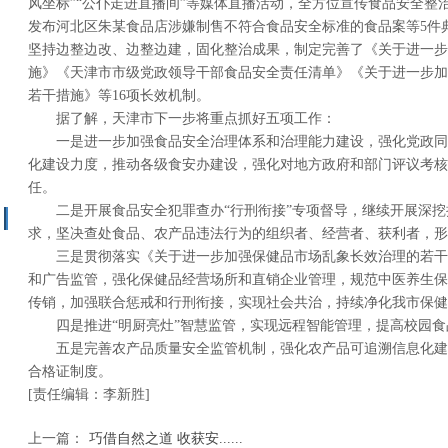
风坐标”“公仆走进直播间”等媒体直播活动，全方位宣传食品安全整
发布河北区朱某食品店涉嫌制售不符合食品安全标准的食品案等5件
坚持边整边改、边整边建，固化整治成果，制定完善了《关于进一步
施》《天津市市级党政领导干部食品安全责任清单》《关于进一步加
若干措施》等16项长效机制。
据了解，天津市下一步将重点抓好五项工作：
一是进一步加强食品安全治理体系和治理能力建设，强化党政同
化建设力度，推动各级食安办建设，强化对地方政府和部门评议考核
任。
二是开展食品安全犯罪查办“行刑衔接”专项督导，继续开展深挖
求，坚决查处食品、农产品违法行为的组织者、经营者、获利者，形
三是贯彻落实《关于进一步加强保健品市场乱象长效治理的若干
和广告监管，强化保健品经营场所和直销企业管理，规范中医养生保
传销，加强联合惩戒和行刑衔接，实现社会共治，持续净化我市保健
四是推进“明厨亮灶”智慧监管，实现远程智能管理，提高校园
五是完善农产品质量安全监管机制，强化农产品可追溯信息化建
合格证制度。
[责任编辑：李新胜]
上一篇：
巧借自然之道 收获安......