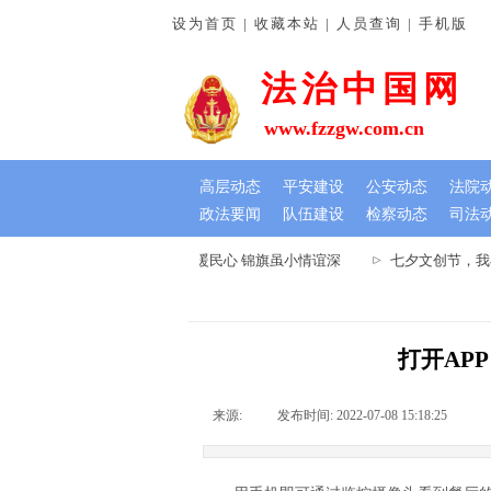
设为首页 | 收藏本站 | 人员查询 | 手机版
法治中国网
www.fzzgw.com.cn
高层动态
平安建设
公安动态
法院
政法要闻
队伍建设
检察动态
司法
河南通许法院：排忧解难暖民心 锦旗虽小情谊深
七夕文创节，我在
打开AP
来源:
|
发布时间:
2022-07-08 15:18:25
|