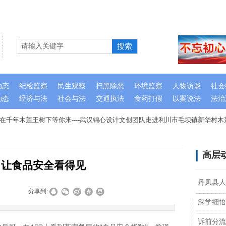
搜索
动态
纪检监察
民生观察
扫黑除恶
环境监察
人物访谈
社会
动态
经济与法
社会与法
交通执法
食药打假
以案说法
法治
千年木莲王树下等你来----武汉锦心设计文创团队走进利川市毛坝镇新华村木
高层
P 让食品安全看得见
丹凤县人
|
|
分享到:
深学细悟
诉前分流