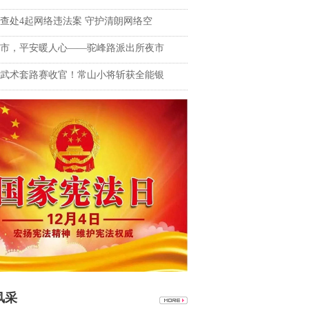
查处4起网络违法案 守护清朗网络空
市，平安暖人心——驼峰路派出所夜市
武术套路赛收官！常山小将斩获全能银
风采