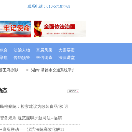
联系电话：010-57187769
综合
法治人物
基层风采
大案要案
聚焦
传销预警
来信调查
法律讲堂
莲王府掠影
湖南: 常德市交通系统举办出租车驾驶员创文专题培训班
动态
民检察院：检察建议为散装食品“验明
警务规则 规范履职护航司法--临渭
+庭所联动——汉滨法院高效化解11