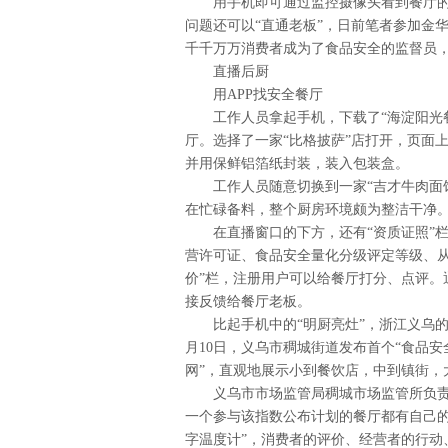
用手机即可通过监控摄像头看到餐厅的
问题还可以“直通老板”，日前笔者参加金
千千万万消费者成为了食品安全的监督员
直播后厨
用APP找安全餐厅
工作人员拿起手机，下载了“海淀阳光餐
厅。选择了一家“比格披萨”店打开，页面
并用保鲜铝箔纸封装，装入包装盒。
工作人员随意切换到一家“吉才牛肉面
在忙碌备料，整个厨房环境颇为整洁干净
在直播窗口的下方，还有“资质证照”
营许可证、食品安全量化分级评定等级、从
价”栏，注册用户可以给餐厅打分、点评。
接反馈给餐厅老板。
比起手机中的“明厨亮灶”，浙江义乌
月10日，义乌市稠城街道发布首个“食品
网”，直观地展示小到餐饮店，中到镇街，
义乌市市场监管局稠城市场监管所负责
一个参与该指数公布计划的餐厅都有自己的
字温度计”，消费者的评价、经营者的行动