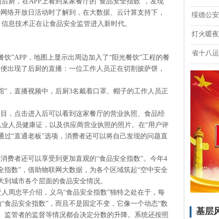
后厨，在APP上看到某家餐厅的“食品安全指数”，发现
华网络开放日活动时了解到，在大数据、云计算支持下，
绥德公安
，信息技术正在让食品安全监管进入新时代。
灯火暖夜
省十八运
饮”APP，地图上显示出周边加入了“阳光餐饮”工程的餐
上便出现了后厨的直播：一位工作人员正在切割披萨饼，
馆”，直播视频中，后厨3名戴着口罩、帽子的工作人员正
。
栏目，点击进入后可以看到这家餐厅的营业执照、食品经
业人员健康证，以及供应商营业执照的照片。在“用户评
通过“直通老板”选项，消费者还可以将自己发现的问题直
的消费者还可以享受到更加直观的“食品安全指数”。今年4
安全指数”，借助物联网大数据，为各个区域筑起“空中安全
大到城市各个层面的食品安全情况。
人周忠平介绍，义乌“食品安全指数”独特之处在于，每
“食品安全指数”，而且不是固定不变，它像一个动态“数
基层
、监管者的监督等情况都会决定分数的升降。系统还按照