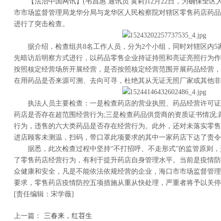
【法治中国网讯】(韦昌惠 通讯员 黄莉)12月22日，为确保全
市市场监督管理局龙华分局与龙华区人民检察院对辖区零售药店药品
进行了突击检查。
据介绍，检查组共8名工作人员，分为2个小组，同时对辖区内5
先暗访后明察方式进行，以药品零售企业持证持照和亮证亮照行为作
按照核定经营场所开展经营，是否按照核定经营范围开展药品经营，
在用药品是否来源可溯、去向可寻，杜绝其从无证无照厂家或其他非
执法人员主要检查：一是检查药店的营业执照、药品经营许可证
药店是否存在超范围经营行为;三是检查药品供货商的资质证书情况
行为，违售的六大类药品是否存在经营行为。此外，还对未落实零售
进店顾客未测温，扫码，带口罩此项要求的其中一家药店下达了责令
据悉，此次检查过程中坚持“不打招呼、不走形式”的监管原则
了零售药店经营行为，有利于提升药店自身管理水平。当前是疫情防
众健康和安全，凡是不能依法依规经营的企业，海口市市场监督管理
要求，零售药店疫情防控五项措施从重从快处理，严重者将予以关停
[责任编辑：宋学薇]
上一篇：
三春来，红苕生