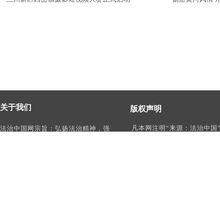
关于我们
版权声明
凡本网注明“来源：法治中国
法治中国网宗旨：弘扬法治精神，强
作品，均为法治中国合法拥
化依法治国、依法执政、依法行政、
有权使用的作品，未经本网
依法治理、依法维权意识，打造及
转载、摘编或利用其它方式
时、权威、有影响力的中国法治服务
作品。
平台。