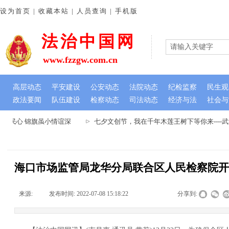
设为首页 | 收藏本站 | 人员查询 | 手机版
法治中国网
www.fzzgw.com.cn
高层动态
平安建设
公安动态
法院动态
纪检监察
民生观
政法要闻
队伍建设
检察动态
司法动态
经济与法
社会与
暖民心 锦旗虽小情谊深
七夕文创节，我在千年木莲王树下等你来----
海口市场监管局龙华分局联合区人民检察院
来源:
|
发布时间:
2022-07-08 15:18:22
|
|
|
分享到: