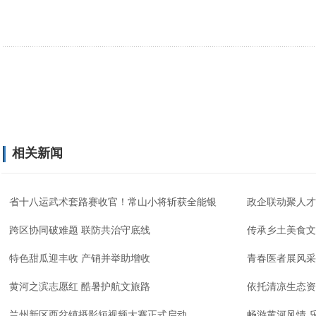
相关新闻
省十八运武术套路赛收官！常山小将斩获全能银
政企联动聚人才
跨区协同破难题 联防共治守底线
传承乡土美食文
特色甜瓜迎丰收 产销并举助增收
青春医者展风采
黄河之滨志愿红 酷暑护航文旅路
依托清凉生态资
兰州新区西岔镇摄影短视频大赛正式启动
畅游黄河风情 