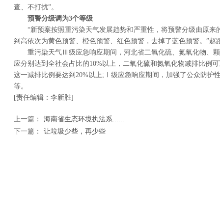
查、不打扰”。
预警分级调为3个等级
“新预案按照重污染天气发展趋势和严重性，将预警分级由原来的
到高依次为黄色预警、橙色预警、红色预警，去掉了蓝色预警。”赵
重污染天气Ⅲ级应急响应期间，河北省二氧化硫、氮氧化物、颗
应分别达到全社会占比的10%以上，二氧化硫和氮氧化物减排比例可
这一减排比例要达到20%以上;Ⅰ级应急响应期间，加强了公众防护
等。
[责任编辑：李新胜]
上一篇：
海南省生态环境执法系......
下一篇：
让垃圾少些，再少些