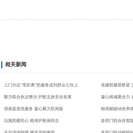
相关新闻
上门办证“零距离”把服务送到群众心坎上
党建联建搭桥梁 
聚力联合执法整治 护航文旅安全发展
凝心铸魂聚合力 
强基提质优服务 凝心聚力防风险
精准赋能绿色养
法惠民暖民心 精准护航保民生
多部门联合排查隐
汛后清淤除障 藏蓝守护家园
多部门联动赋能社