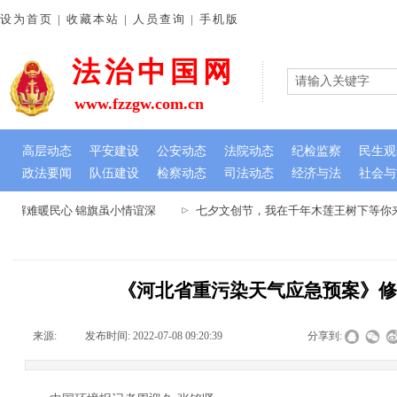
设为首页 | 收藏本站 | 人员查询 | 手机版
法治中国网
www.fzzgw.com.cn
高层动态
平安建设
公安动态
法院动态
纪检监察
民生观
政法要闻
队伍建设
检察动态
司法动态
经济与法
社会与
忧解难暖民心 锦旗虽小情谊深
七夕文创节，我在千年木莲王树下等你来-
《河北省重污染天气应急预案》
来源:
|
发布时间:
2022-07-08 09:20:39
|
|
|
分享到: