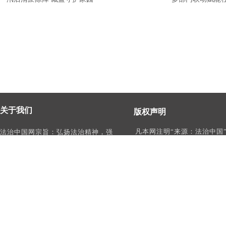
关于我们
版权声明
凡本网注明“来源：法治中国
法治中国网宗旨：弘扬法治精神，强
作品，均为法治中国合法拥
化依法治国、依法执政、依法行政、
有权使用的作品，未经本网
依法治理、依法维权意识，打造及
转载、摘编或利用其它方式
时、权威、有影响力的中国法治服务
作品。
平台。