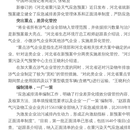
中国环境报记者周迎久 张铭贤
新修订的《河北省重污染天气应急预案》近日发布，河北省就新
预案建立健全了应急减排差异化管理体系和正面清单制度，严防应急
突出重点，差异化管控
“将全省所有涉气企业全部纳入管理范围，并依据排污数量与治
是新预案最大亮点。”河北省生态环境厅总工程师赵跟喜介绍说，河
气企业、小微涉气企业和其他涉气企业，实施差异化管控。
“重点涉气企业是指生态环境部和河北省相关技术方案中确定的40
业。针对这类企业，河北省在新预案中分两类实施差别化管控。”河
重污染天气预警中心主任王晓利介绍道。
在加大重点涉气企业管控力度的同时，河北省还对污染物年排放总量
涉气企业制定了较为“宽松”的管控措施。“对此类企业，河北省重点
期间禁止使用国四及以下重型载货车辆(含燃气)进行运输。”王晓利
编制清单，一厂一策
“应急减排清单编制工作，明确了行业差异化绩效分级管控内容
及核算方法、清单填报规范要求以及企业‘一厂一策’编制等。”赵跟
气污染物工业企业共计55619家全部纳入了应急减排清单，比2018年增加
为激发企业治污减排内生动力，形成正向激励指标，新预案中明
正面清单制度”。“目前，第一批正面清单已形成，包括1640个项目(
查。”赵跟喜介绍说，纳入正面清单的企业，在重污染天气应急减排