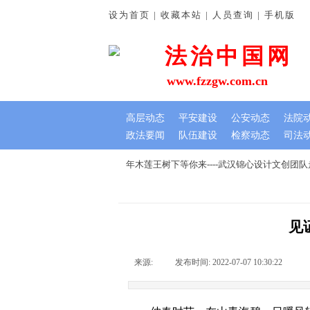
设为首页 | 收藏本站 | 人员查询 | 手机版
法治中国网
www.fzzgw.com.cn
高层动态
平安建设
公安动态
法院
政法要闻
队伍建设
检察动态
司法
谊深
七夕文创节，我在千年木莲王树下等你来----武汉锦心设计文创团
见
来源:
|
发布时间:
2022-07-07 10:30:22
|