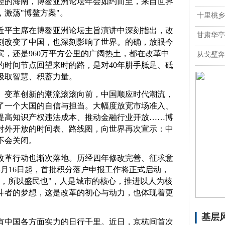
轻的海南，博鳌亚洲论坛年会如约而至，来自世界
激荡"博鳌方案"。
十里桃乡
，习近平主席在博鳌亚洲论坛主旨演讲中深刻指出，改
甘肃华亭
刻改变了中国，也深刻影响了世界。的确，放眼今
，还是960万平方公里的广阔热土，都在改革中
从戈壁奔
的时间节点回望来时的路，是对40年胼手胝足、砥
汲取智慧、积蓄力量。
、变革创新的潮流滚滚向前，中国顺应时代潮流，
了一个大国的自信与担当。大幅度放宽市场准入、
提高知识产权违法成本、推动金融行业开放……博
对外开放的时间表、路线图，向世界再次宣示：中
不会关闭。
改革行动也渐次落地。历经四年修改完善、征求意
月16日起，首批积分落户申报工作将正式启动，
城，所以盛民也"，人是城市的核心，推进以人为核
斗者的梦想，这是改革的初心与动力，也体现着更
基层
有中国各方面实力的日行千里。近日，京杭间首次