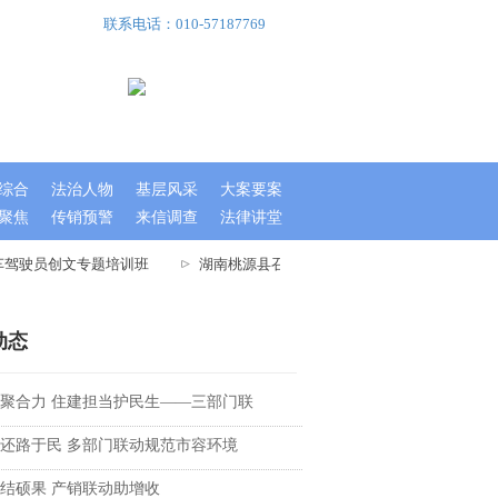
联系电话：010-57187769
综合
法治人物
基层风采
大案要案
聚焦
传销预警
来信调查
法律讲堂
车驾驶员创文专题培训班
湖南桃源县召开文明城市指数测评迎检工作大会
动态
聚合力 住建担当护民生——三部门联
还路于民 多部门联动规范市容环境
结硕果 产销联动助增收