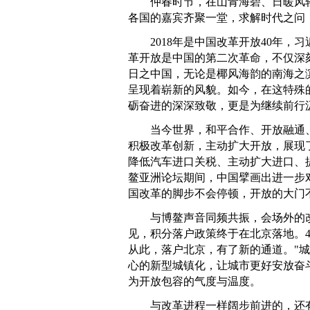
仲春时节，在山青海碧、日暖风
各国的嘉宾齐聚一堂，求解时代之问，
2018年是中国改革开放40年
革开放是中国的第二次革命，不仅深
日之中国，无论是椰风海韵的南海之滨
呈现着崭新的风貌。如今，在这特殊
砺奋进的深深致敬，更是为继续前行
当今世界，和平合作、开放融通
积极改革创新，主动扩大开放，展现
降低汽车进口关税、主动扩大进口、
鳌亚洲论坛期间，中国擘画出进一步
国改革的脚步不会停顿，开放的大门
与博鳌声音同频共振，会场外的
见，积分落户政策终于在北京落地。4
从此，落户北京，有了新的通道。"
心的新型城镇化，让城市更好安放奋
为开放包容的气度与温度。
与改革进程一样阔步前进的，还