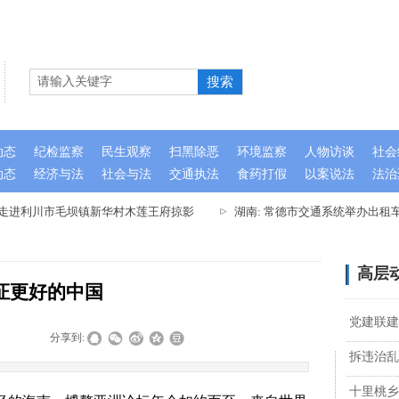
搜索
动态
纪检监察
民生观察
扫黑除恶
环境监察
人物访谈
社会
动态
经济与法
社会与法
交通执法
食药打假
以案说法
法治
队走进利川市毛坝镇新华村木莲王府掠影
湖南: 常德市交通系统举办出租
高层
证更好的中国
党建联建
|
|
分享到:
拆违治乱
十里桃乡