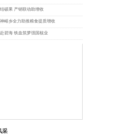
结硕果 产销联动助增收
神峪乡全力助推粮食提质增收
赴碧海 铁血筑梦强国核业
风采