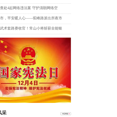
查处4起网络违法案 守护清朗网络空
市，平安暖人心——驼峰路派出所夜市
武术套路赛收官！常山小将斩获全能银
风采