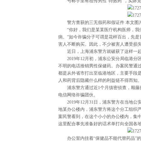
号称手里有祖传男性“特效药”，实际
警方查获的三无假药和假证件 本文图
“你好，我们是某某医疗机构医师，我
病。”如今诈骗分子可谓是花样百出，先是冒
害人不断购买。因此，不少被害人遭受损
近日，上海浦东警方就破获了这样一
2019年12月初，浦东公安分局临港
不明的电话推销男性保健药。办案民警通
都是从外省市打出至临港地区，主要手段
人和药背后隐藏什么样的利益链不得而知
浦东警方通过近1个月缜密侦查，顺
电信网络诈骗团伙。
2019年12月31日，浦东警方在当
地某办公楼内，浦东警方将这个分工组织严
案民警看到，在这个小小的办公楼内，集
这里配合事先准备好的话术单打向全国各
办公室内挂着“保健品不能代替药品”