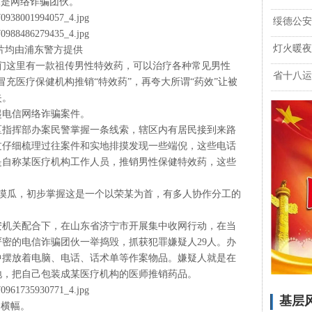
竟是网络诈骗团伙。
绥德公安
灯火暖夜
片均由浦东警方提供
们这里有一款祖传男性特效药，可以治疗各种常见男性
省十八运
充医疗保健机构推销“特效药”，再夸大所谓“药效”让被
失。
起电信网络诈骗案件。
分区指挥部办案民警掌握一条线索，辖区内有居民接到来路
过仔细梳理过往案件和实地排摸发现一些端倪，这些电话
是自称某医疗机构工作人员，推销男性保健特效药，这些
。
藤摸瓜，初步掌握这是一个以荣某为首，有多人协作分工的
地公安机关配合下，在山东省济宁市开展集中收网行动，在当
密的电信诈骗团伙一举捣毁，抓获犯罪嫌疑人29人。办
中摆放着电脑、电话、话术单等作案物品。嫌疑人就是在
地，把自己包装成某医疗机构的医师推销药品。
基层
的横幅。