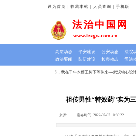
设为首页 | 收藏本站 | 人员查询 | 手机版
法治中国网
www.fzzgw.com.cn
高层动态
平安建设
公安动态
法院
政法要闻
队伍建设
检察动态
司法
旗虽小情谊深
七夕文创节，我在千年木莲王树下等你来----武汉锦心设
祖传男性“特效药”实为
来源:
|
发布时间:
2022-07-07 10:30:22
|