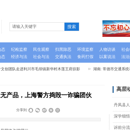
搜索
动态
纪检监察
民生观察
扫黑除恶
环境监察
人物访谈
社会
动态
经济与法
社会与法
交通执法
食药打假
以案说法
法治
计文创团队走进利川市毛坝镇新华村木莲王府掠影
湖南: 常德市交通系统
高层
三无产品，上海警方捣毁一诈骗团伙
丹凤县人
|
|
分享到:
深学细悟
诉前分流