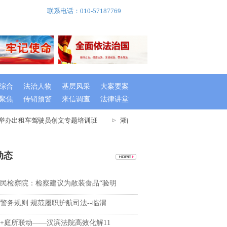
联系电话：010-57187769
综合
法治人物
基层风采
大案要案
聚焦
传销预警
来信调查
法律讲堂
举办出租车驾驶员创文专题培训班
湖南桃源县召开文明城市指数测评迎检
动态
民检察院：检察建议为散装食品“验明
警务规则 规范履职护航司法--临渭
+庭所联动——汉滨法院高效化解11