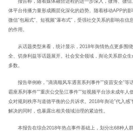
报告称，随着媒体融合进程的进一步深入，微博、微信
体平台传播力量形成圈层化深化的趋势。随着移动APP的影
微信"包厢式"、短视频"瀑布式"，受强社交关系的影响在信
的作用。
从话题类型来看，统计显示，2018年舆情热点更多围绕
全、切身利益等话题展开。社会安全领域，舆论关系群众生
多数。
报告举例称，"滴滴顺风车遇害系列事件""疫苗安全"等话
霸座系列事件""重庆公交坠江事件""短视频平台涉未成年人
众对规则秩序与道德平衡的公共诉求。2018年舆论"代入感
解决的同时，也暴露出相关领域治理的紧迫性。
本报告在综合2018年热点事件基础上，划分出68种人