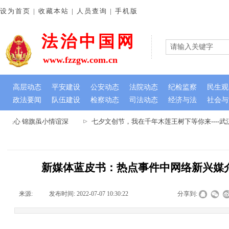
设为首页 | 收藏本站 | 人员查询 | 手机版
法治中国网
www.fzzgw.com.cn
高层动态
平安建设
公安动态
法院动态
纪检监察
民生观
政法要闻
队伍建设
检察动态
司法动态
经济与法
社会与
民心 锦旗虽小情谊深
七夕文创节，我在千年木莲王树下等你来----
新媒体蓝皮书：热点事件中网络新兴媒
来源:
|
发布时间:
2022-07-07 10:30:22
|
|
|
分享到: