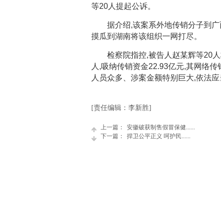
等20人提起公诉。
据介绍,该案系外地传销分子到广西
摸瓜到湖南将该组织一网打尽。
检察院指控,被告人赵某辉等20人
人,吸纳传销资金22.93亿元,其网
人员众多、涉案金额特别巨大,依法
[责任编辑：李新胜]
上一篇：
安徽破获制售假冒保健......
下一篇：
捍卫公平正义 呵护民......