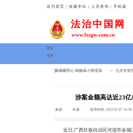
设为首页 | 收藏本站 | 人员查询 | 手机版
法治中国网
www.fzzgw.com.cn
更多
更多
河南通许法院：排忧解难暖民心 锦旗虽小情谊深
七夕文创节
涉案金额高达近23亿
来源:
|
作者:
|
发布时间:
2022-07-07 10:30:
近日,广西壮族自治区河池市金城江