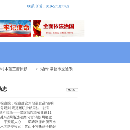
联系电话：010-57187769
村木莲王府掠影
湖南: 常德市交通系统举办出租车驾驶员创文专题培训
动态
检察院：检察建议为散装食品“验明
务规则 规范履职护航司法--临渭
庭所联动——汉滨法院高效化解11
处4起网络违法案 守护清朗网络空
市，平安暖人心——驼峰路派出所夜市
武术套路赛收官！常山小将斩获全能银