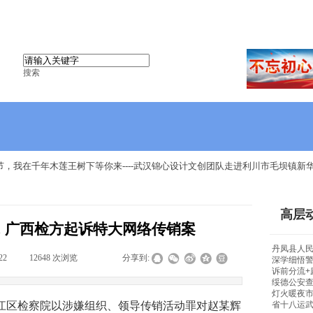
搜索
，我在千年木莲王树下等你来----武汉锦心设计文创团队走进利川市毛坝镇新华
高层
! 广西检方起诉特大网络传销案
丹凤县人民
22
|
12648
次浏览
|
|
分享到:
深学细悟警
诉前分流+
绥德公安查
灯火暖夜
区检察院以涉嫌组织、领导传销活动罪对赵某辉
省十八运