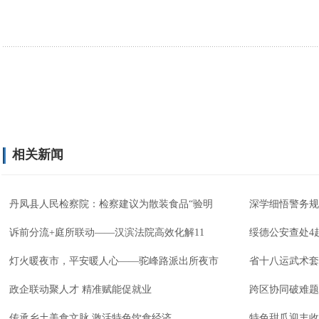
相关新闻
丹凤县人民检察院：检察建议为散装食品“验明
深学细悟警务规
诉前分流+庭所联动——汉滨法院高效化解11
绥德公安查处4
灯火暖夜市，平安暖人心——驼峰路派出所夜市
省十八运武术套
政企联动聚人才 精准赋能促就业
跨区协同破难题
传承乡土美食文脉 激活特色饮食经济
特色甜瓜迎丰收