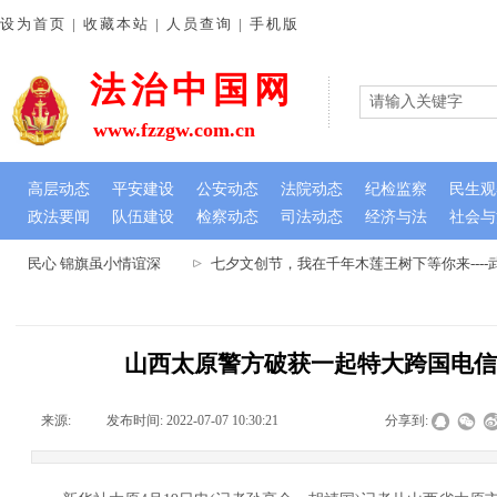
设为首页 | 收藏本站 | 人员查询 | 手机版
法治中国网
www.fzzgw.com.cn
高层动态
平安建设
公安动态
法院动态
纪检监察
民生观
政法要闻
队伍建设
检察动态
司法动态
经济与法
社会与
暖民心 锦旗虽小情谊深
七夕文创节，我在千年木莲王树下等你来---
山西太原警方破获一起特大跨国电
来源:
|
发布时间:
2022-07-07 10:30:21
|
|
|
分享到: