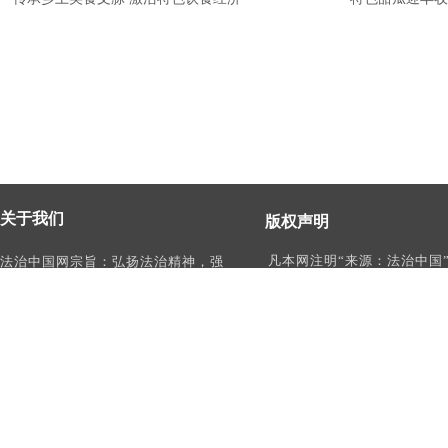
关于我们
版权声明
凡本网注明“来源：法治中国
法治中国网宗旨：弘扬法治精神，强
作品，均为法治中国合法拥
化依法治国、依法执政、依法行政、
有权使用的作品，未经本网
依法治理、依法维权意识，打造及
转载、摘编或利用其它方式
时、权威、有影响力的中国法治服务
作品。
平台。