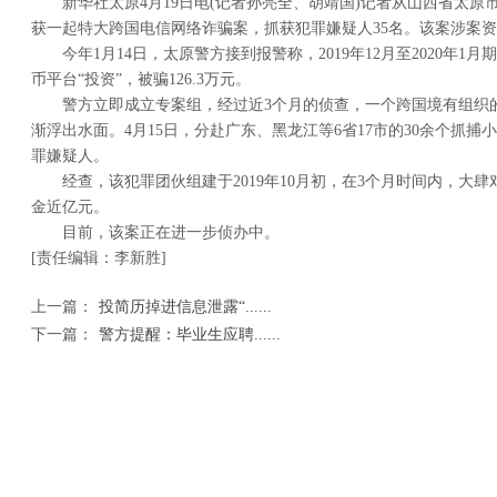
新华社太原4月19日电(记者孙亮全、胡靖国)记者从山西省太
获一起特大跨国电信网络诈骗案，抓获犯罪嫌疑人35名。该案涉案
今年1月14日，太原警方接到报警称，2019年12月至2020年
币平台“投资”，被骗126.3万元。
警方立即成立专案组，经过近3个月的侦查，一个跨国境有组织
渐浮出水面。4月15日，分赴广东、黑龙江等6省17市的30余个抓捕
罪嫌疑人。
经查，该犯罪团伙组建于2019年10月初，在3个月时间内，大
金近亿元。
目前，该案正在进一步侦办中。
[责任编辑：李新胜]
上一篇：
投简历掉进信息泄露“......
下一篇：
警方提醒：毕业生应聘......