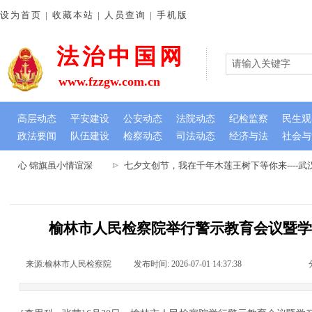
设为首页 | 收藏本站 | 人员查询 | 手机版
法治中国网
www.fzzgw.com.cn
高层动态
平安建设
公安动态
法院动态
纪检监察
民生观
政法要闻
队伍建设
检察动态
司法动态
经济与法
社会与
民心 锦旗虽小情谊深
七夕文创节，我在千年木莲王树下等你来----
榆林市人民检察院举行警示教育会议暨
来源:
榆林市人民检察院
|
发布时间:
2026-07-01 14:37:38
|
|
|