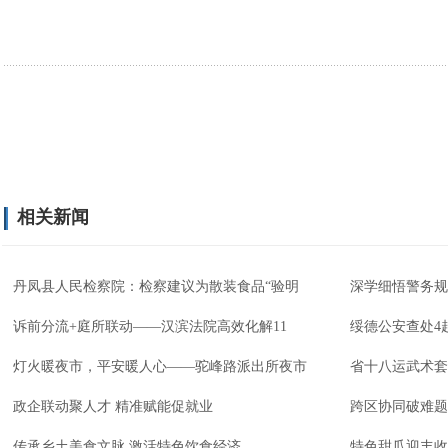
相关新闻
丹凤县人民检察院：检察建议为散装食品“验明
深学细悟警务规
诉前分流+庭所联动——汉滨法院高效化解11
绥德公安查处4
灯火暖夜市，平安暖人心——驼峰路派出所夜市
省十八运武术套
政企联动聚人才 精准赋能促就业
跨区协同破难题
传承乡土美食文脉 激活特色饮食经济
特色甜瓜迎丰收