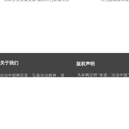
关于我们
版权声明
凡本网注明“来源：法治中国
法治中国网宗旨：弘扬法治精神，强
作品，均为法治中国合法拥
化依法治国、依法执政、依法行政、
有权使用的作品，未经本网
依法治理、依法维权意识，打造及
转载、摘编或利用其它方式
时、权威、有影响力的中国法治服务
作品。
平台。