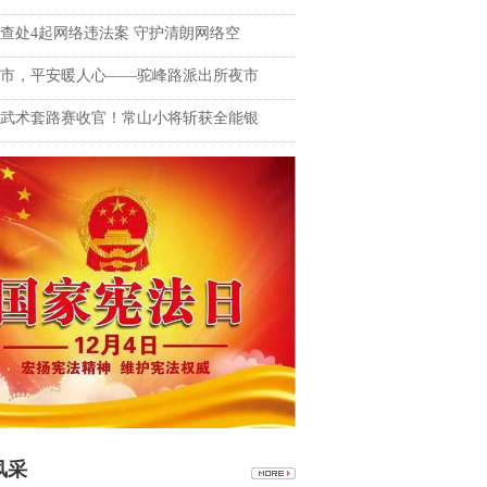
查处4起网络违法案 守护清朗网络空
市，平安暖人心——驼峰路派出所夜市
武术套路赛收官！常山小将斩获全能银
风采