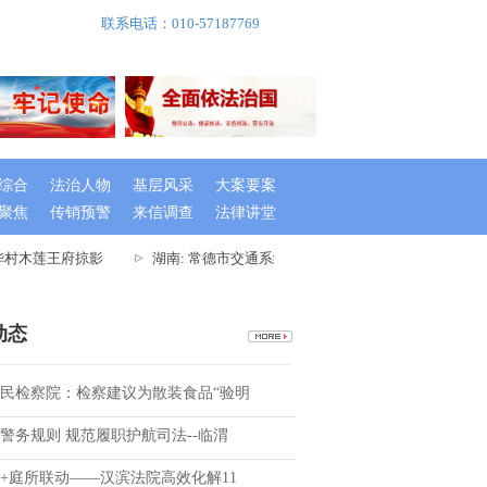
联系电话：010-57187769
综合
法治人物
基层风采
大案要案
聚焦
传销预警
来信调查
法律讲堂
村木莲王府掠影
湖南: 常德市交通系统举办出租车驾驶员创文专题培训
动态
民检察院：检察建议为散装食品“验明
警务规则 规范履职护航司法--临渭
+庭所联动——汉滨法院高效化解11