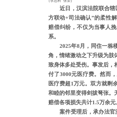
{李思科 张荣}
近日，汉滨法院联合辖
方联动+司法确认”的柔性
赔偿纠纷，不仅为当事人挽
系。
2025年8月，同住一
角，情绪激动之下升级为肢
致身体多处受伤。事发后，
付了3000元医疗费。然
医疗费超1万元。双方就剩
和睦的邻里变得剑拔弩张。
赔偿各项损失共计1.5万余元
案件受理后，承办法官