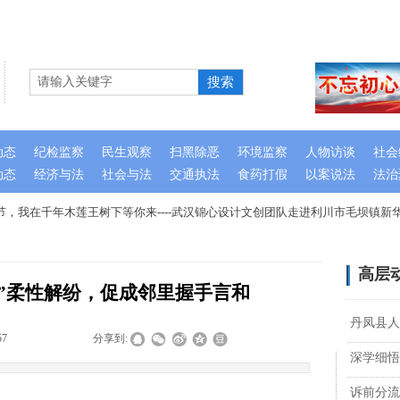
搜索
动态
纪检监察
民生观察
扫黑除恶
环境监察
人物访谈
社会
动态
经济与法
社会与法
交通执法
食药打假
以案说法
法治
，我在千年木莲王树下等你来----武汉锦心设计文创团队走进利川市毛坝镇新华
高层
认”柔性解纷，促成邻里握手言和
丹凤县人
57
|
|
|
分享到:
深学细悟
诉前分流