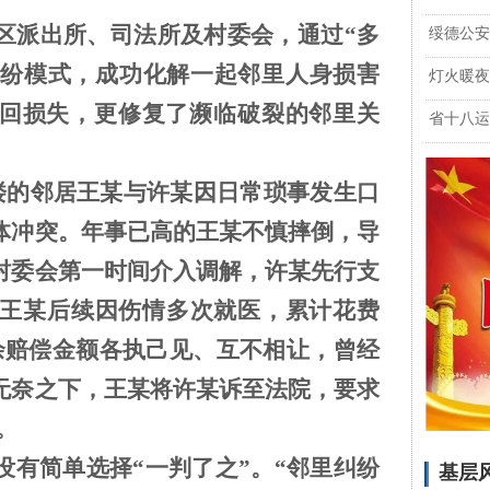
区派出所、司法所及村委会，通过
“多
绥德公安
解纷模式，成功化解一起邻里人身损害
灯火暖夜
回损失，更修复了濒临破裂的邻里关
省十八运
栋楼的邻居王某与许某因日常琐事发生口
体冲突。年事已高的王某不慎摔倒，导
村委会第一时间介入调解，许某先行支
而，王某后续因伤情多次就医，累计花费
余赔偿金额各执己见、互不相让，曾经
无奈之下，王某将许某诉至法院，要求
。
没有简单选择
“一判了之”。“邻里纠纷
基层