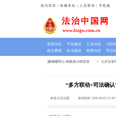
设为首页 | 收藏本站 | 人员查询 | 手机版
法治中国网
www.fzzgw.com.cn
高层动态
平安建设
公安动态
法院
政法要闻
队伍建设
检察动态
司法
河南通许法院：排忧解难暖民心 锦旗虽小情谊深
七夕文创节
“多方联动+司法确
来源:
汉滨法院
|
发布时间:
2026-06-03 21:30: