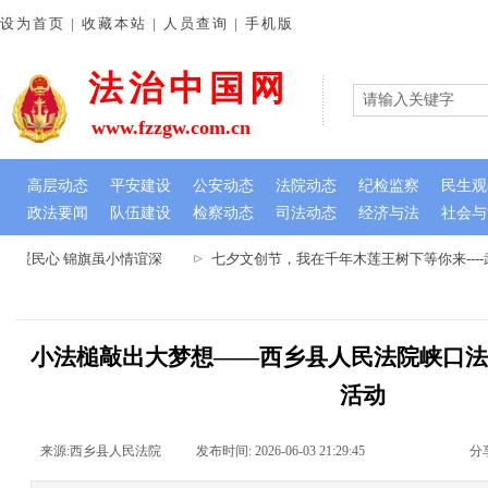
设为首页 | 收藏本站 | 人员查询 | 手机版
法治中国网
www.fzzgw.com.cn
高层动态
平安建设
公安动态
法院动态
纪检监察
民生观
政法要闻
队伍建设
检察动态
司法动态
经济与法
社会与
难暖民心 锦旗虽小情谊深
七夕文创节，我在千年木莲王树下等你来---
小法槌敲出大梦想——西乡县人民法院峡口法
活动
来源:
西乡县人民法院
|
发布时间:
2026-06-03 21:29:45
|
|
|
分