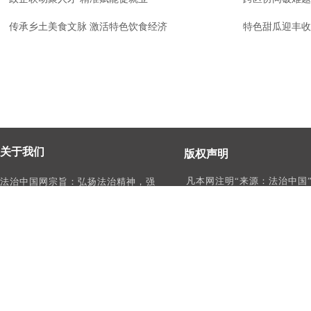
传承乡土美食文脉 激活特色饮食经济
特色甜瓜迎丰收
关于我们
版权声明
凡本网注明“来源：法治中国
法治中国网宗旨：弘扬法治精神，强
作品，均为法治中国合法拥
化依法治国、依法执政、依法行政、
有权使用的作品，未经本网
依法治理、依法维权意识，打造及
转载、摘编或利用其它方式
时、权威、有影响力的中国法治服务
作品。
平台。