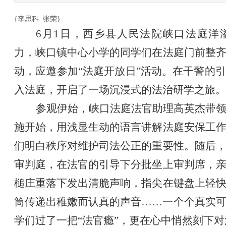
{李思科 张荣}
6月1日，西乡县人民法院峡口法庭洋
力，峡口镇中心小学的同学们在法庭门前整
动，应邀参加“法庭开放日”活动。在干警的
入法庭，开启了一场沉浸式的法治研学之旅。
参观伊始，峡口法庭法官助理高英杰带
施开始，用浅显生动的语言讲解法庭安保工
们明白秩序对维护司法公正的重要性。随后
审判庭，在法官的引导下分批坐上审判席，
槌庄重落下发出清脆声响，指尖在键盘上轻
筒传递出稚嫩而认真的声音……一个个真实
学们过了一把“法官瘾”，更在心中悄然刻下