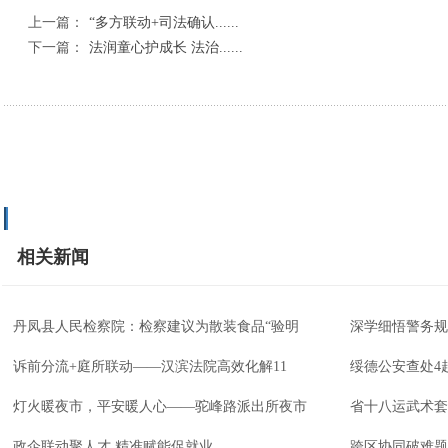
上一篇：
“多方联动+司法确认......
下一篇：
法润童心护成长 法治......
相关新闻
丹凤县人民检察院：检察建议为散装食品“验明
深学细悟警务规
诉前分流+庭所联动——汉滨法院高效化解11
绥德公安查处4
灯火暖夜市，平安暖人心——驼峰路派出所夜市
省十八运武术套
政企联动聚人才 精准赋能促就业
跨区协同破难题