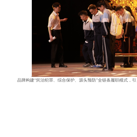
品牌构建“惩治犯罪、综合保护、源头预防”全链条履职模式，引
查117次、心理矫治和家庭教育指导361人次；打造未成年被害人“
证、医疗、心理疏导无缝衔接。组建“卓吉”未检宣讲团，以订单式普
维度普法体系；创制《温暖守护》微电影等10余部作品、编印普法读
提供沉浸式体验，以多元供给护航成长。