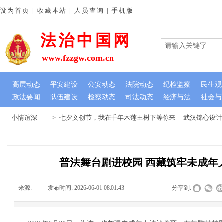
设为首页 | 收藏本站 | 人员查询 | 手机版
法治中国网
www.fzzgw.com.cn
高层动态
平安建设
公安动态
法院动态
纪检监察
民生观
政法要闻
队伍建设
检察动态
司法动态
经济与法
社会与
虽小情谊深
七夕文创节，我在千年木莲王树下等你来----武汉锦心设计
普法舞台剧进校园 西藏筑牢未成年
来源:
|
发布时间:
2026-06-01 08:01:43
|
|
|
分享到: