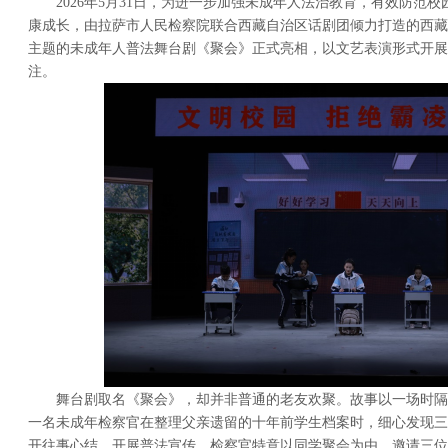
2026年5月31日，为进一步加强未成年人法治教育，有效防范校
康成长，由拉萨市人民检察院联合西藏自治区话剧团倾力打造的西藏
主题的未成年人普法舞台剧《聚会》正式亮相，以文艺表演形式开展
注。
舞台剧取名《聚会》，却并非普通的老友欢聚。故事以一场时隔
一名未成年检察官在整理父亲遗留的十年前学生档案时，细心发现三
开往事心结、开展普法宣传，检察官特意以同学聚会为由，邀请三位