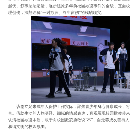
起伏、叙事层层递进，逐步还原多年前校园欺凌事件的全貌，直面校
理创伤，深刻诠释“一时欺凌、终生留伤”的残酷现实。
该剧立足未成年人保护工作实际，聚焦青少年身心健康成长，将
合。借助生动的人物演绎、细腻的情感表达，直观展现校园欺凌带来
认清校园欺凌本质，敢于向校园欺凌勇敢说“不”，自觉养成友善待
和谐文明的校园氛围。