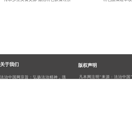
关于我们
版权声明
凡本网注明“来源：法治中国
法治中国网宗旨：弘扬法治精神，强
作品，均为法治中国合法拥
化依法治国、依法执政、依法行政、
有权使用的作品，未经本网
依法治理、依法维权意识，打造及
转载、摘编或利用其它方式
时、权威、有影响力的中国法治服务
作品。
平台。