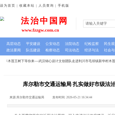
设为首页 | 收藏本站 | 人员查询 | 手机版
法治中国网
www.fzzgw.com.cn
高层动态
平安建设
公安动态
法院动态
纪检监察
民生观
政法要闻
队伍建设
检察动态
司法动态
经济与法
社会与
年木莲王树下等你来----武汉锦心设计文创团队走进利川市毛坝镇新华村木莲
库尔勒市交通运输局 扎实做好市级法
来源:
库尔勒市交通运输局
|
发布时间:
2026-05-21 16:34:44
|
|
|