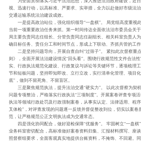
为全面贯彻落实习近平法治思想，深入推进法治政府建设，近日
视、迅速行动，以高标准、严要求、实举措，全力以赴做好市级法治
交通运输系统法治建设成效。
一是提高政治站位，强化组织领导“一盘棋”。 局党组高度重视
当前一项重要政治任务来抓。第一时间传达全面依法治市委员会关于
局主要负责同志任组长、分管负责同志任副组长、相关科室负责人为
确目标任务、责任分工和时间节点，形成上下联动、齐抓共管的工作
二是坚持问题导向，开展自查自纠“过筛子”。 紧扣此次督察重
则》，全面开展法治建设情况“回头看”。围绕行政规范性文件合法
实、行政执法规范化建设、行政复议与诉讼等关键环节，逐项梳理工
节和短板问题，坚持即知即改、立行立改，实行清单化管理、项目化
底”，做到不留死角、不留盲区。
三是聚焦规范执法，提升法治交通“硬实力”。 以此次督察为契
问题专项整治，严格落实行政执法“三项制度”。开展案卷评查专项
执法等领域行政处罚及行政强制案卷，从事实认定、法律适用、程序
叉体检”，对评查发现的问题逐一反馈并督促整改到位，切实以案卷
范，让严格规范公正文明执法成为交通常态。
四是强化协同配合，做好迎检保障“优服务”。 牢固树立“一盘棋
业务科室密切配合，高标准做好案卷资料归集、汇报材料撰写、座谈
照督察组要求，全面客观真实地提供台账资料，不掩饰、不回避。同