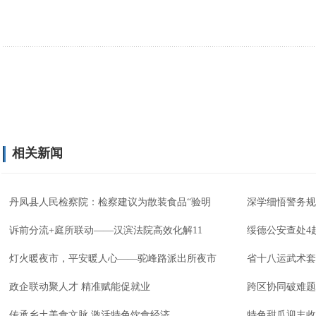
相关新闻
丹凤县人民检察院：检察建议为散装食品“验明
深学细悟警务规
诉前分流+庭所联动——汉滨法院高效化解11
绥德公安查处4
灯火暖夜市，平安暖人心——驼峰路派出所夜市
省十八运武术套
政企联动聚人才 精准赋能促就业
跨区协同破难题
传承乡土美食文脉 激活特色饮食经济
特色甜瓜迎丰收