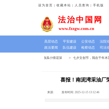
设为首页 | 收藏本站 | 人员查询 | 手机版
法治中国网
www.fzzgw.com.cn
高层动态
平安建设
公安动态
法院
政法要闻
队伍建设
检察动态
司法
通许法院：排忧解难暖民心 锦旗虽小情谊深
七夕文创节，我在千年木莲
喜报！南泥湾采油厂
来源:
|
发布时间:
2025-12-15 13:12:46
|