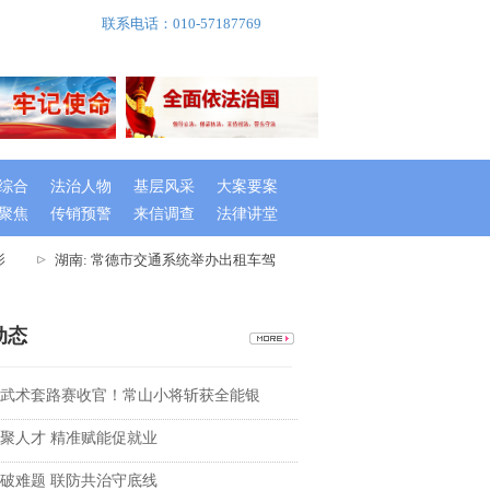
联系电话：010-57187769
综合
法治人物
基层风采
大案要案
聚焦
传销预警
来信调查
法律讲堂
湖南: 常德市交通系统举办出租车驾驶员创文专题培训班
湖南桃
动态
武术套路赛收官！常山小将斩获全能银
聚人才 精准赋能促就业
破难题 联防共治守底线