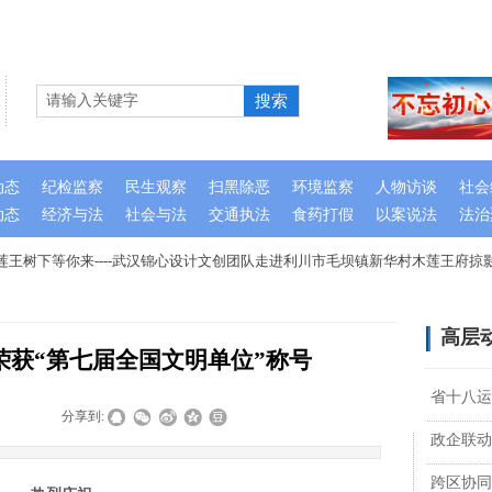
搜索
动态
纪检监察
民生观察
扫黑除恶
环境监察
人物访谈
社会
动态
经济与法
社会与法
交通执法
食药打假
以案说法
法治
王树下等你来----武汉锦心设计文创团队走进利川市毛坝镇新华村木莲王府掠影
高层
荣获“第七届全国文明单位”称号
省十八运
|
|
分享到:
政企联动
跨区协同