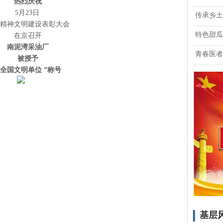
热
烈
庆
祝
5月23日
传承乡土
神文明建设表彰大会
特色甜瓜
在京召开
南泥湾采油厂
青春医者
被授予
“ 全国文明单位 ”称号
基层