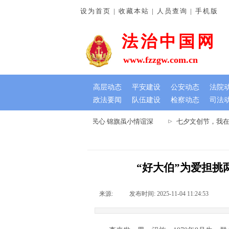
设为首页 | 收藏本站 | 人员查询 | 手机版
法治中国网
www.fzzgw.com.cn
高层动态
平安建设
公安动态
法院
政法要闻
队伍建设
检察动态
司法
河南通许法院：排忧解难暖民心 锦旗虽小情谊深
七夕文创节，我在千
“好大伯”为爱担挑
来源:
|
发布时间:
2025-11-04 11:24:53
|