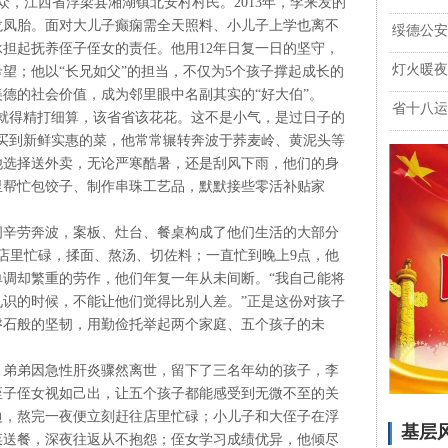
众，江西省浮梁县湘湖镇北安村村民。2013年，李来发的
龙凤胎。面对大儿子癫痫需全天照料、小儿子上学也离不
绥德公安
担起抚养侄子侄女的责任。他用12年日复一日的坚守，
灯火暖夜
望；他以“长兄如父”的担当，不仅为5个孩子撑起成长的
德的社会价值，成为邻里眼中名副其实的“好大伯”。
省十八运
子就得精打细算，该省省该花花。这不是小气，是过日子的
买到新鲜实惠的菜，他常常辗转奔波于荞麦岭、黄泥头等
他选择送外卖，无论严寒酷暑，还是刮风下雨，他们的身
里帮忙包饺子、制作串珠工艺品，默默接些零活补贴家
辛劳奔波，案板、灶台、餐桌构成了他们生活的大部分
店里忙碌，揉面、熬汤、切佐料；一直忙到晚上9点，他
调却繁重的劳作，他们年复一年从未间断。“我自己能将
识的时候，不能让他们觉得比别人差。”正是这份对孩子
磐石般的坚韧，用勤俭托举起两个家庭、五个孩子的未
年，弟弟因急性肝炎骤然离世，留下了三名年幼的孩子，李
侄子侄女视如己出，让五个孩子都能感受到无微不至的关
边，熬完一夜便立刻赶往店里忙碌；小儿子和大侄子在浮
基层
菜送餐，深夜往返从不抱怨；侄女学习成绩优异，他倾尽