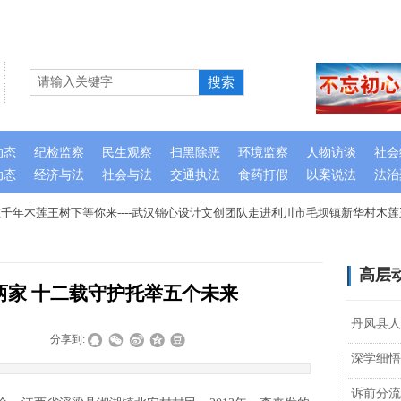
搜索
动态
纪检监察
民生观察
扫黑除恶
环境监察
人物访谈
社会
动态
经济与法
社会与法
交通执法
食药打假
以案说法
法治
年木莲王树下等你来----武汉锦心设计文创团队走进利川市毛坝镇新华村木莲
高层
两家 十二载守护托举五个未来
丹凤县人
|
|
分享到:
深学细悟
诉前分流