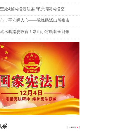
查处4起网络违法案 守护清朗网络空
市，平安暖人心——驼峰路派出所夜市
武术套路赛收官！常山小将斩获全能银
风采