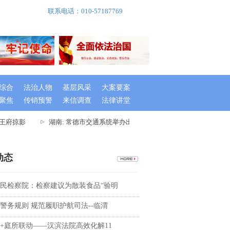
联系电话：010-57187769
综合
法治人物
基层风采
大案要案
聚焦
传销预警
来信调查
法律讲堂
王府掠影
湖南: 常德市交通系统举办出租车驾驶员创文专题培训班
动态
民检察院：检察建议为散装食品“验明
警务规则 规范履职护航司法--临渭
+庭所联动——汉滨法院高效化解11