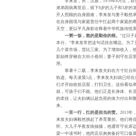
李来发，男，汉族，1970年8月生，群
弟弟因病离世后，留下8岁的儿子和3岁的
开人照顾的自身困难，李来发与妻子毅然承
在自身困境与家庭责任中扛起两个家庭的希
天空，更以平凡身影诠释着中华民族传统美
一粥一饭，熬的是勤俭的根。
“过日
本分。”李来发常把这句话挂在嘴边。为了
几个菜市场，货比三家。为了增加收入，
影始终穿梭在大街小巷间；妻子则守在店
用。
寒暑十二载，李来发夫妇在方寸灶台间
轨迹。每天凌晨5点，李来发夫妇就已经在
们才开始收拾店面，打扫卫生。这份看似单
就，可孩子们不能。他们正是长身体、长见
的牵挂，让夫妇俩以超负荷的体力付出和
来。
一言一行，扛的是担当的责。
2013
来发夫妇俩毅然挑起了养育重担。他们将
怀。大儿子半夜发病抽搐，他通宵守在床
梁一中读书时，他闭店后匆匆备好可口饭