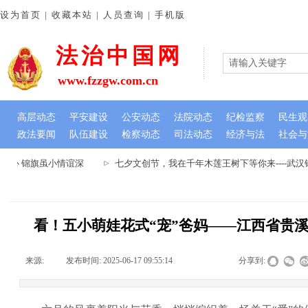
设为首页 | 收藏本站 | 人员查询 | 手机版
法治中国网
www.fzzgw.com.cn
高层动态
平安建设
公安动态
法院动态
纪检监察
民生观
政法要闻
队伍建设
检察动态
司法动态
经济与法
社会与
心 锦旗虽小情谊深
七夕文创节，我在千年木莲王树下等你来----武
看！五小萌娃花式“宠”爸妈——江西省贵
来源:
|
发布时间:
2025-06-17 09:55:14
|
|
|
分享到: