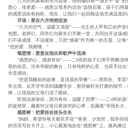
六月的风裹着阳光与花香，悄悄编织着一场关于“爱”的仪
恩心，传承爱——感恩父母系列活动”温情启幕，孩子们用
的感恩说给爸妈听。现在，让我们一起回顾这场充满温度的
开场：爱在六月悄然绽放
“六月的空气，温暖又清甜”——当主持人甲和乙的声音
包围。老师们、同学们与家长们齐聚一堂，共同拉开这场感
们不谈成绩、不说规矩，只把“感谢”作为唯一的主题，让每
“您的爱，我都懂。”
颂恩情：爱意在指尖和歌声中流淌
“感恩的心，感谢有你”——二6班的孩子们用手势舞演
母的依恋。没有华丽的舞台，只有纯粹的心意，当双手比出“
全是感动。
“您是我睡前的故事，是清晨的早餐”——周郑依、李昊
常点滴。从牙牙学语到蹒跚学步，那些被时光打磨的细节，
律，让现场的父母们湿了眼眶。
听我说谢谢你，因为有你，温暖了四季”——二4班的孩
的旋律里，藏着对父母日夜操劳的心疼，也藏着“等我长大，
感恩树：把爱挂在枝头生长
“妈妈，希望你每天都笑开花”“爸爸，少加班，我等你回
的话语写在卡片上，小心翼翼地挂在“感恩树”上。微风拂过