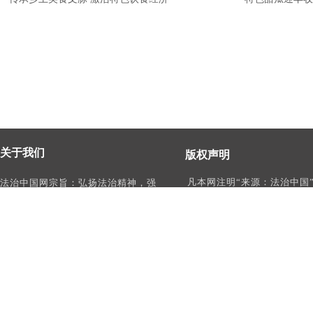
关于我们
版权声明
凡本网注明“来源：法治中国
法治中国网宗旨：弘扬法治精神，强
作品，均为法治中国合法拥
化依法治国、依法执政、依法行政、
有权使用的作品，未经本网
依法治理、依法维权意识，打造及
转载、摘编或利用其它方式
时、权威、有影响力的中国法治服务
作品。
平台。