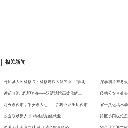
相关新闻
丹凤县人民检察院：检察建议为散装食品“验明
深学细悟警务规
诉前分流+庭所联动——汉滨法院高效化解11
绥德公安查处4
灯火暖夜市，平安暖人心——驼峰路派出所夜市
省十八运武术套
政企联动聚人才 精准赋能促就业
跨区协同破难题
传承乡土美食文脉 激活特色饮食经济
特色甜瓜迎丰收