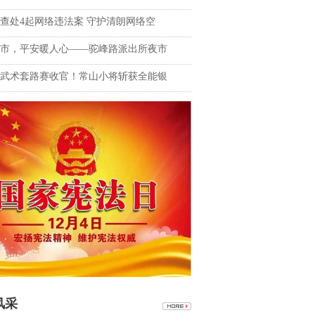
查处4起网络违法案 守护清朗网络空
市，平安暖人心——驼峰路派出所夜市
武术套路赛收官！常山小将斩获全能银
风采