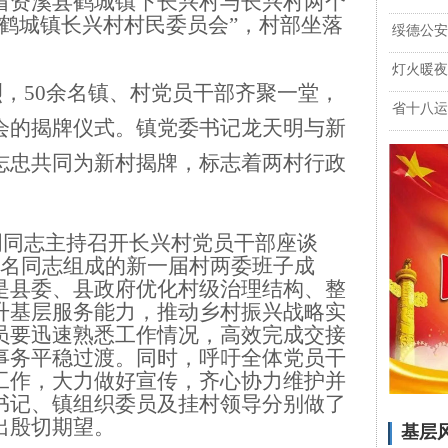
省
资溪县鹤城镇下长兴村与长兴村
两个
县鹤城镇长兴村村民委员会”
，村部坐落
绥德公安
灯火暖夜
烈，
5
0
余名镇、村党员干部齐聚一堂，
省十八运
会
的揭牌仪式。镇党委书记龙天明与新
志忠共同为新村揭牌，标志着两村行政
明同志主持
召开长兴村党员干部座谈
名
同志组成的
新一届村两委班子成
是
县委、县政府
优化村级治理结构、整
升基层服务能力，推动乡村振兴战略实
员
要
迅速熟悉工作情况，高效完成交接
事务平稳过渡。同时，呼吁全体党员干
工作，
大力做好宣传，
齐心协力维护并
书记、镇组织委员及挂村领导分别做了
出殷切期望。
基层