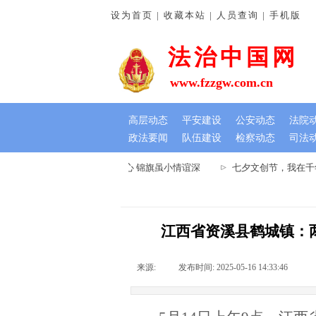
设为首页 | 收藏本站 | 人员查询 | 手机版
法治中国网
www.fzzgw.com.cn
高层动态
平安建设
公安动态
法院
政法要闻
队伍建设
检察动态
司法
河南通许法院：排忧解难暖民心 锦旗虽小情谊深
七夕文创节，我在千年
江西省资溪县鹤城镇：
来源:
|
发布时间:
2025-05-16 14:33:46
|