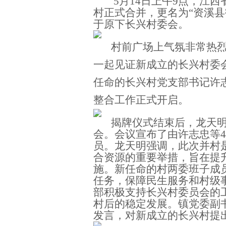
5
月
14
日
上午
9
点
，
江西
村
正式合并，更名为
“资溪
于原下长兴村委会
。
村前广场上气氛非常热
一起见证新成立的
长兴村委
任命的长兴村党支部书记许
整合工作正式开启。
揭牌仪式结束后，
龙天
会。会议宣布了由
许志忠等
4
员。龙天明强调，此次并村
合资源的重要举措，旨在提
施。新
任命的村两委
班子成
任务，保障民生服务和村级
部积极支持
长兴村委员会的
村后的稳定发展。
镇党委副
发言，对新成立的长兴村提