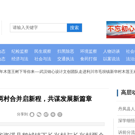
搜索
动态
纪检监察
民生观察
扫黑除恶
环境监察
人物访谈
社会
动态
经济与法
社会与法
交通执法
食药打假
以案说法
法治
木莲王树下等你来----武汉锦心设计文创团队走进利川市毛坝镇新华村木莲王府
高层
两村合并启新程，共谋发展新篇章
丹凤县人
|
|
分享到:
深学细悟
诉前分流