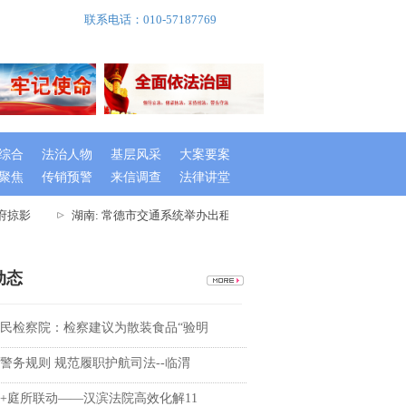
联系电话：010-57187769
综合
法治人物
基层风采
大案要案
聚焦
传销预警
来信调查
法律讲堂
掠影
湖南: 常德市交通系统举办出租车驾驶员创文专题培训班
湖
动态
民检察院：检察建议为散装食品“验明
警务规则 规范履职护航司法--临渭
+庭所联动——汉滨法院高效化解11